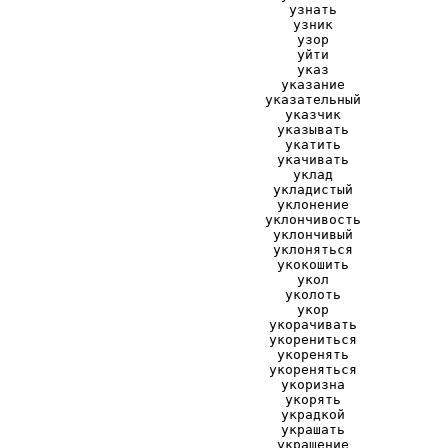
узнать
узник
узор
уйти
указ
указание
указательный
указчик
указывать
укатить
укачивать
уклад
укладистый
уклонение
уклончивость
уклончивый
уклоняться
укокошить
укол
уколоть
укор
укорачивать
укорениться
укоренять
укореняться
укоризна
укорять
украдкой
украшать
украшение