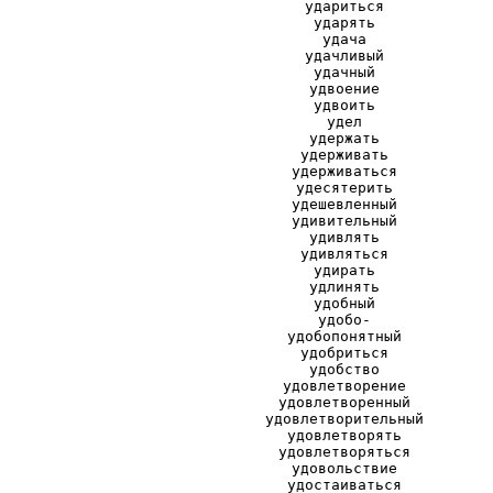
удариться
ударять
удача
удачливый
удачный
удвоение
удвоить
удел
удержать
удерживать
удерживаться
удесятерить
удешевленный
удивительный
удивлять
удивляться
удирать
удлинять
удобный
удобо-
удобопонятный
удобриться
удобство
удовлетворение
удовлетворенный
удовлетворительный
удовлетворять
удовлетворяться
удовольствие
удостаиваться