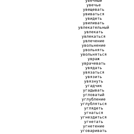
увечный
увечье
увещевать
увиваться
увидеть
увиливать
увлекательный
увлекать
увлекаться
увлечение
увольнение
увольнять
увольняться
увраж
уврачевать
увядать
увязаться
увязить
увязнуть
угадчик
угадывать
угловатый
углубление
углубляться
углядеть
угнаться
угнездиться
угнетать
угнетение
уговаривать