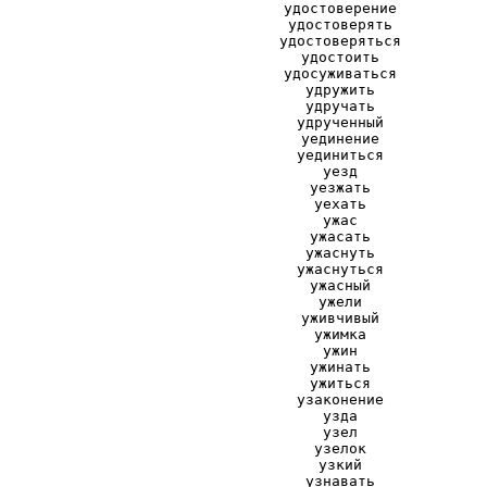
удостоверение
удостоверять
удостоверяться
удостоить
удосуживаться
удружить
удручать
удрученный
уединение
уединиться
уезд
уезжать
уехать
ужас
ужасать
ужаснуть
ужаснуться
ужасный
ужели
уживчивый
ужимка
ужин
ужинать
ужиться
узаконение
узда
узел
узелок
узкий
узнавать