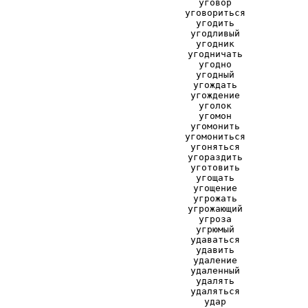
уговор
уговориться
угодить
угодливый
угодник
угодничать
угодно
угодный
угождать
угождение
уголок
угомон
угомонить
угомониться
угоняться
угораздить
уготовить
угощать
угощение
угрожать
угрожающий
угроза
угрюмый
удаваться
удавить
удаление
удаленный
удалять
удаляться
удар