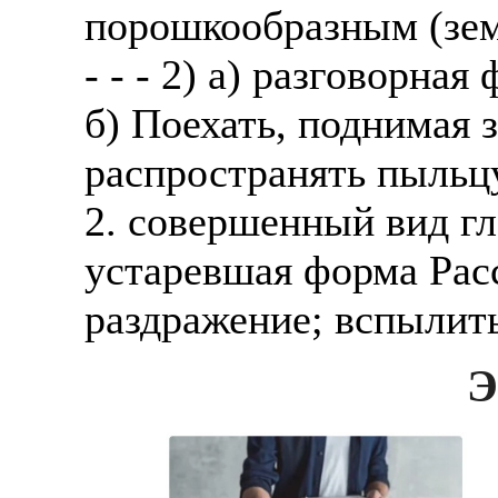
порошкообразным (земл
- - - 2) а) разговорна
б) Поехать, поднимая 
распространять пыльцу
2. совершенный вид г
устаревшая форма Расс
раздражение; вспылить
Э