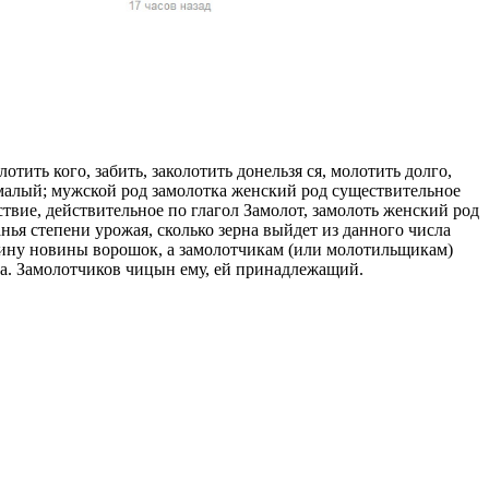
жчин, женщин и
ая команда.
ву. Никто не
говую.
из страны),
отить кого, забить, заколотить донельзя ся, молотить долго,
т малый; мужской род замолотка женский род существительное
твие, действительное по глагол Замолот, замолоть женский род
ья степени урожая, сколько зерна выйдет из данного числа
яину новины ворошок, а замолотчикам (или молотильщикам)
ба. Замолотчиков чицын ему, ей принадлежащий.
 указан
ки
стройство.