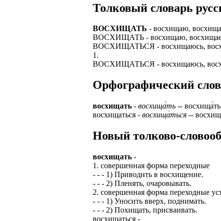
Толковый словарь русск
ЗАДАЧИ РЕГ
ПРОЦЕСС ОФОРМ
приглашение от 
ВОСХИЩАТЬ
- восхищаю, восхищае
Доставлять клие
работодателем п
ВОСХИЩАТЬ - восхищаю, восхищаешь (
ВОСХИЩАТЬСЯ - восхищаюсь, восхища
Подписывать док
Лицензия по тру
1.
картами банка.
ВОСХИЩАТЬСЯ - восхищаюсь, восхища
ВОЗМОЖНО Д
В ходе консульт
установке мобил
Орфографический словар
Также смотрите 
Пожалуйста, Н
А также рассмат
восхищать
-
восхища́ть
-- восхища́ть, 
упаковщик, сти
восхищаться -
восхища́ться
-- восхища́
Опыт не нужен, 
региональный пр
# работа за гран
Новый толково-словооб
курьер докумен
# работа за руб
В таких банках,
восхищать
-
# трудоустройст
Открытие, Почт
1. совершенная форма переходные
- - - 1) Приводить в восхищение.
# трудоустройст
А также в компа
- - - 2) Пленять, очаровывать.
2. совершенная форма переходные ус
В направлениях:
- - - 1) Уносить вверх, поднимать.
- - - 2) Похищать, присваивать.
восхищаться -