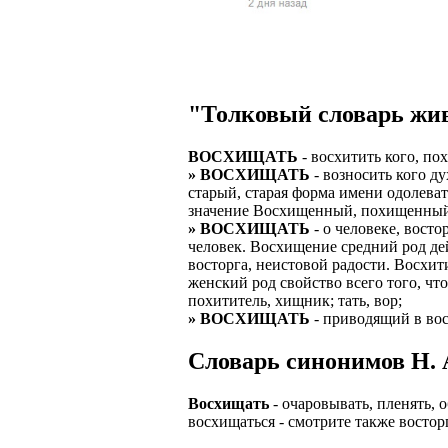
Верхней границ
надежность и ка
Ежедневные вып
семейных пар.
БЕЗ поиска клие
Предоставляем 
ВНИМАНИЕ: Мы 
Можно БЕЗ опыта
Есть выходные
Устройство офиц
Гибкий график: (
"Толковый словарь жив
имеет права выч
Оплата ГСМ за 
Дистанционное 
Варианты: 1) Раб
ВОСХИЩАТЬ
- восхитить кого, по
Авто находится 
Дружный коллек
» ВОСХИЩАТЬ
- возносить кого ду
2) Рабочая виза 
старый, старая форма имени одолеват
Никаких % и ко
Смартфон для ра
значение Восхищенный, похищенный
3) Также предос
» ВОСХИЩАТЬ
- о человеке, вост
Гарантированны
Скидки и акции
человек. Восхищение средний род дей
Знание языка н
восторга, неистовой радости. Восхи
Большой автопа
Выгодные услов
женский род свойство всего того, ч
Требуются мужч
похититель, хищник; тать, вор;
В наличии авто 
ЧТОБЫ УСТР
» ВОСХИЩАТЬ
- приводящий в вос
Варианты работ:
Ищем водителей
Откликнитесь на
Cловарь синонимов Н. А
Средняя зарплат
Звоните ежедне
средний, завис
Получите пригл
оплачиваются о
Восхищать
- очаровывать, пленять, 
количество мес
Заполните корот
восхищаться - смотрите также востор
Жилье предостав
Ожидайте звонк
График 10-12 час