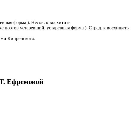
казываем
ницы, встреча
то проживание.
шая форма ). Несов. к восхитить.
поэтов устаревший, устаревшая форма ). Страд. к восхищать
 пользоваться
ами Кипренского.
 РФ!
мочь в
.
ашем профиле.
 комплектовщик,
итель,
курьер банка,
 Т. Ефремовой
нбанк,