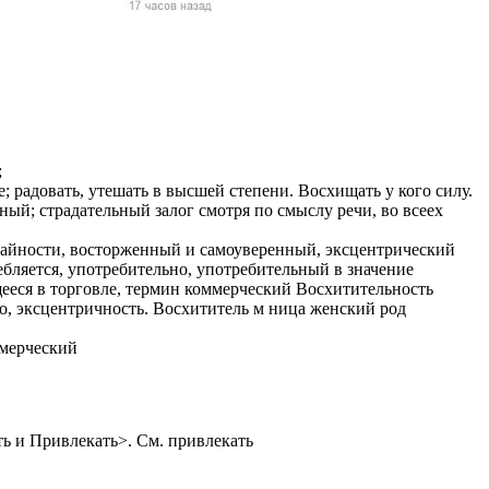
жчин, женщин и
ая команда.
ву. Никто не
говую.
из страны),
;
; радовать, утешать в высшей степени. Восхищать у кого силу.
ьный; страдательный залог смотря по смыслу речи, во всеех
райности, восторженный и самоуверенный, эксцентрический
ребляется, употребительно, употребительный в значение
щееся в торговле, термин коммерческий Восхитительность
о, эксцентричность. Восхититель м ница женский род
ммерческий
 указан
ки
ть и Привлекать>. См. привлекать
стройство.