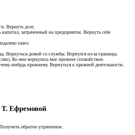
казываем
ницы, встреча
то проживание.
ги. Вернуть долг.
 пользоваться
ь капитал, затраченный на предприятие. Вернуть себе
 РФ!
недалеко ушел.
мочь в
.
ашем профиле.
зад. Вернуться домой со службы. Вернулся из-за границы.
слях). Ко мне вернулось мое прежнее спокойствие.
 комплектовщик,
 к чему-нибудь прежнему. Вернуться к прежней деятельности.
итель,
курьер банка,
нбанк,
 Т. Ефремовой
б) Получить обратно утраченное.