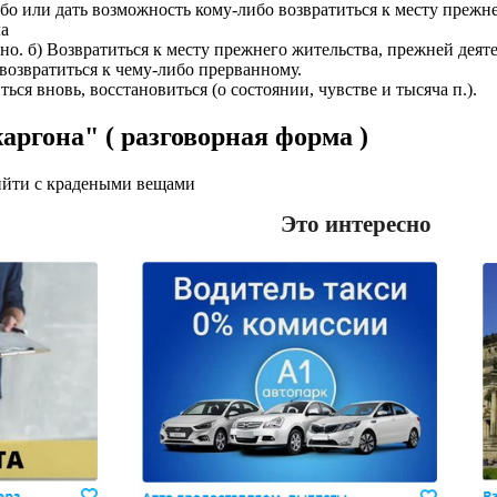
либо или дать возможность кому-либо возвратиться к месту прежн
ла
атно. б) Возвратиться к месту прежнего жительства, прежней деят
, возвратиться к чему-либо прерванному.
ться вновь, восстановиться (о состоянии, чувстве и тысяча п.).
аргона" ( разговорная форма )
ти с кpадеными вещами
Это интересно