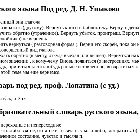
кого языка Под ред. Д. Н. Ушакова
ИОНАЛЬНОГО ПРЕДСТАВИТЕЛЯ
ЛЕНИЯ: подробная консультация, оформление контракта> за
работодателя > оформление визы > отправка > прохождение гра
нтам банковские продукты, в том числе карты.
одобранной заранее вакансии > прибытие на предприятие и мес
шенный вид глагола
 Возвратить (другому). Вернуть книги в библиотеку. Вернуть день
ументы при передаче и консультировать клиентов, как выгодно
доустройству за рубежом № 20118251359
олучить обратно (утраченное). Вернуть убыток, проигрыш. Вернут
покойника) не вернешь.
ИСТАНЦИОННОЕ ОФОРМЛЕНИЕ ИЗ ЛЮБОГО РЕГИОНА
рить вернуться ( разговорная форма ). Верни его скорей, пока он 
ации представители могут подключать доп. услуги (например по
совершенный вид глагола
ьного банка на телефон), за что получают дополнительную плату
дополнительные предложения по отправке в другие страны в н
ехать обратно (к месту, откуда выехал или вышел). Вернуться на
сном значении , к кому-чему. Вновь появиться (о настроениях, мы
Е ЗВОНИТЕ! Пишите.
риваются соискатели с опытом работы: рабочий, разнорабочий,
будь, приняться за что-нибудь раньше оставленное, возвратиться
керовщик.
этой теме мы еще вернемся.
но приветствуется на следующих позициях: менеджер, представ
едставитель, продавец-консультант, курьер, банковский курьер, 
ицей
рь под ред. проф. Лопатина (c уд.)
тов, менеджер по продажам.
ежом
 как Сбербанк, Газпром, Альфа-Банк, Промсвязьбанк, Райффайзе
-ну́сь, -нётся
во за границей
а Банк.
бразовательный словарь русского языка,
во за рубежом
ниях: Евросеть, Мегафон, Связной, СДЭК, ПЭК и т.д.
 без опыта, студенты, банки, консультирование, продажи.
 переходные и непереходные
о что-либо взятое, отнятое и тысяча п. у кого-либо; возвратить. 
раченное состояние, чувство и тысяча п.