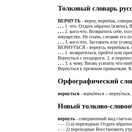
Толковый словарь русс
ЗАДАЧИ РЕГ
ПРОЦЕСС ОФОРМ
приглашение от 
Доставлять клие
работодателем п
ВЕРНУТЬ
- верну, вернёшь, совер
. . .
1. что. Отдать обратно (взятое),
Подписывать док
Лицензия по тру
. . .
2. кого-что. Возвратить себе, п
картами банка.
имущество. Не плачь, слезами его (
ВОЗМОЖНО Д
. . .
3. кого-что. Заставить или угово
В ходе консульт
ВЕРНУТЬСЯ - вернусь, вернёшься, 
установке мобил
Также смотрите 
. . .
1. возвратиться, прийти или при
Вернуться с полдороги. 2. в перено
Пожалуйста, Н
А также рассмат
. . .
3. к чему. Вновь усвоить что-ни
упаковщик, сти
Вернуться к прежним привычкам. К 
Опыт не нужен, 
региональный пр
# работа за гран
Орфографический слова
курьер докумен
# работа за руб
В таких банках,
вернуться
-
верну́ться
-- верну́ться, 
# трудоустройст
Открытие, Почт
Новый толково-словоо
# трудоустройст
А также в компа
В направлениях:
вернуть
- совершенный вид глагола
- - - 1) а) переходные Отдать обратн
- - - 2) переходные Восстановить ут