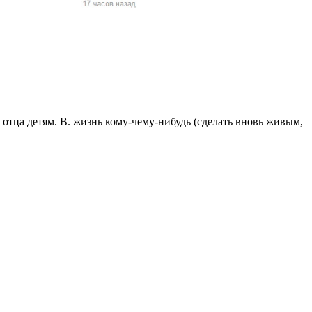
жчин, женщин и
ая команда.
ву. Никто не
говую.
из страны),
. отца детям. В. жизнь кому-чему-нибудь (сделать вновь живым,
 указан
ки
стройство.