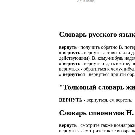
Верхней границ
надежность и ка
Ежедневные вып
семейных пар.
БЕЗ поиска клие
Предоставляем 
ВНИМАНИЕ: Мы 
Можно БЕЗ опыта
Есть выходные
Устройство офиц
Гибкий график: (
Словарь русского язык
имеет права выч
Оплата ГСМ за 
Дистанционное 
Варианты: 1) Раб
вернуть
- получить обратно В. потер
Авто находится 
Дружный коллек
» вернуть
- вернуть заставить или д
2) Рабочая виза 
действующим). В. кому-нибудь надежд
Никаких % и ко
Смартфон для ра
» вернуть
- вернуть отдать взятое, п
3) Также предос
вернуться - обратиться к чему-ниб
Гарантированны
Скидки и акции
» вернуться
- вернуться прийти обр
Знание языка н
Большой автопа
Выгодные услов
"Толковый словарь жи
Требуются мужч
В наличии авто 
ЧТОБЫ УСТР
Варианты работ:
ВЕРНУТЬ
- вернуться, см вертеть.
Ищем водителей
Откликнитесь на
Средняя зарплат
Cловарь синонимов Н. 
Звоните ежедне
средний, завис
Получите пригл
оплачиваются о
количество мес
Заполните корот
вернуть
- смотрите также вознаграж
Жилье предостав
вернуться - смотрите также возвращ
Ожидайте звонк
График 10-12 час