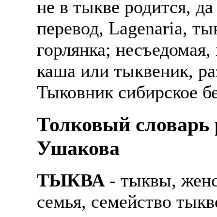
не в тыкве родится, да
Также смотрите допол
В таких банках, как С
перевод, Lagenaria, ты
отправке в другие стр
Промсвязьбанк, Райфф
горлянка; несъедомая,
А также рассматривают
А также в компаниях: 
рабочий, разнорабочий
СДЭК, ПЭК и т.д.
каша или тыквеник, ра
стикеровщик.
В направлениях: без оп
Тыковник сибирское б
# работа за границей
консультирование, про
Толковый словарь р
# работа за рубежом
Ушакова
# трудоустройство за 
# трудоустройство за 
ТЫКВА
- тыквы, женс
семья, семейство тык