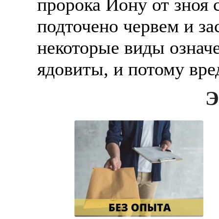
пророка Иону от зноя 
подточено червем и за
некоторые виды означ
ядовиты, и потому вред
Э