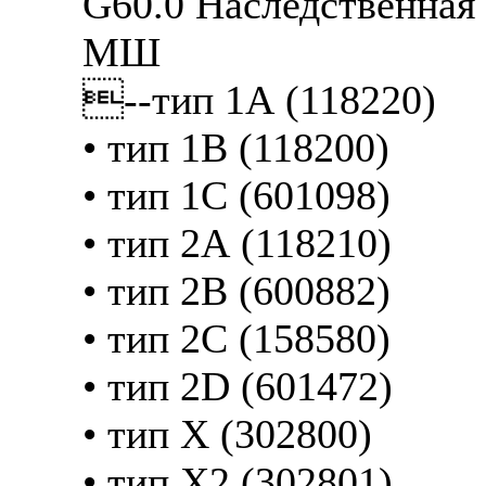
G60.0 Наследственная 
МШ
--тип 1А (118220)
• тип 1В (118200)
• тип 1C (601098)
• тип 2А (118210)
• тип 2В (600882)
• тип 2С (158580)
• тип 2D (601472)
• тип X (302800)
• тип Х2 (302801)