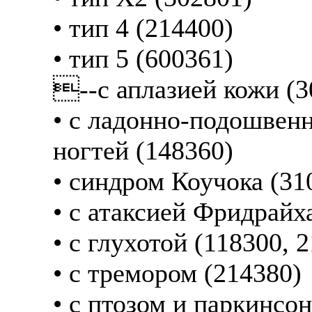
• тип 4 (214400)
• тип 5 (600361)
--с аплазией кожи (3
• с ладонно-подошвен
ногтей (148360)
• синдром Коучока (31
• с атаксией Фридрайх
• с глухотой (118300, 
• с тремором (214380)
• с птозом и паркинсо