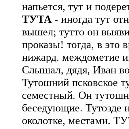
напьется, тут и подерет
Жилье предоставляется
Подписывать документ
ТУТА
- иногда тут отн
Премии. Официальное 
клиентов, как выгодно
часов. 5-6 дневная раб
вышел; тутто он выяви
В ходе консультации п
ПРОЦЕСС ОФОРМЛЕНИЯ
проказы! тогда, в это 
доп. услуги (например
оформление контракта
банка на телефон), за
нижард. междометие из
работодателя > оформл
плату.
Слышал, дядя, Иван во
прохождение границы, 
Пожалуйста, НЕ ЗВО
подобранной заранее в
Тутошний псковское т
предприятие и место п
Опыт не нужен, но пр
семестный. Он тутошни
позициях: менеджер, п
Лицензия по трудоуст
представитель, продав
беседующие. Тутозде н
ВОЗМОЖНО ДИСТ
курьер, курьер банка,
околотке, местами. Т
ИЗ ЛЮБОГО РЕГИО
продажам.