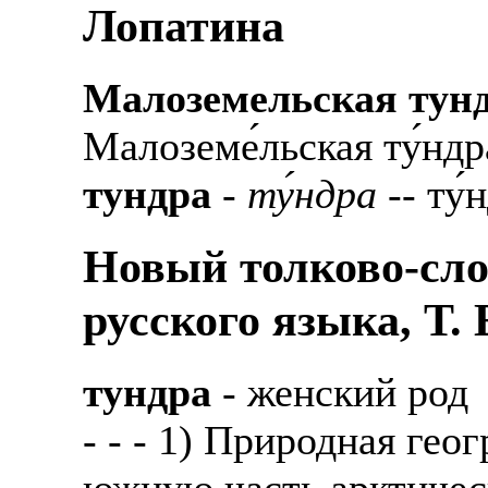
Лопатина
Малоземельская тун
Малоземе́льская ту́ндр
тундра
-
ту́ндра
-- ту́
Новый толково-сло
русского языка, Т.
тундра
- женский род
- - - 1) Природная ге
южную часть арктичес