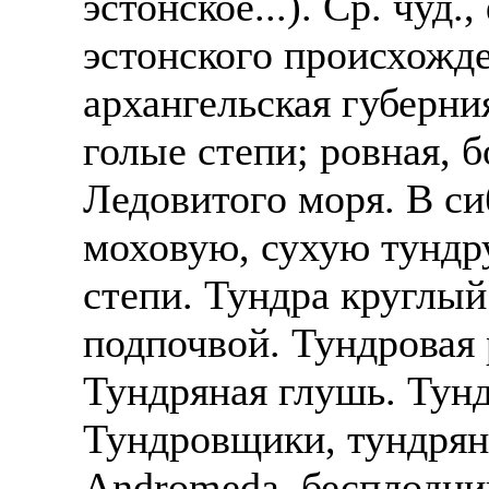
эстонское...). Ср. чуд.,
эстонского происхожде
архангельская губерни
голые степи; ровная, 
Ледовитого моря. В с
моховую, сухую тундру
степи. Тундра круглый
подпочвой. Тундровая 
Тундряная глушь. Тунд
Тундровщики, тундрян
Andromeda, бесплодниц