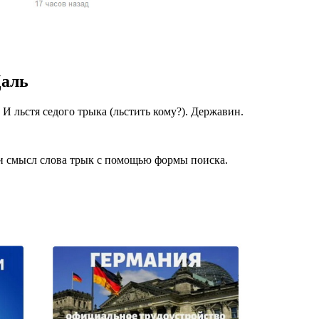
жчин, женщин и
ая команда.
ву. Никто не
Даль
говую.
из страны),
 И льстя седого трыка (льстить кому?). Державин.
 и смысл слова трык с помощью формы поиска.
 указан
ки
стройство.