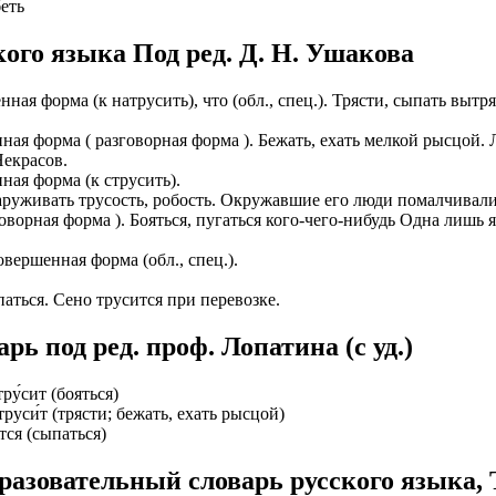
беть
ого языка Под ред. Д. Н. Ушакова
нная форма (к натрусить), что (обл., спец.). Трясти, сыпать выт
ая форма ( разговорная форма ). Бежать, ехать мелкой рысцой.
Некрасов.
ая форма (к струсить).
наруживать трусость, робость. Окружавшие его люди помалчивали:
зговорная форма ). Бояться, пугаться кого-чего-нибудь Одна лишь
ершенная форма (обл., спец.).
ыпаться. Сено трусится при перевозке.
ь под ред. проф. Лопатина (c уд.)
 тру́сит (бояться)
 труси́т (трясти; бежать, ехать рысцой)
и́тся (сыпаться)
разовательный словарь русского языка, 