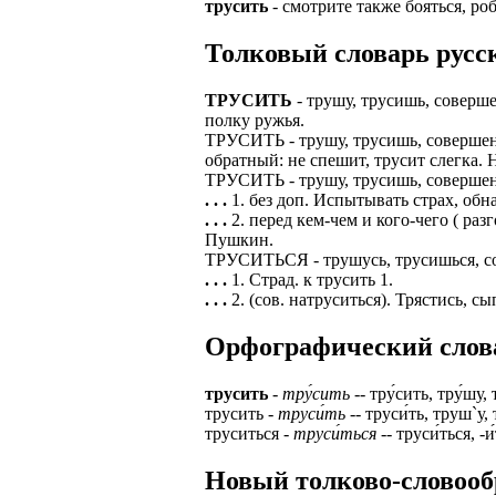
трусить
- смотрите также бояться, ро
Толковый словарь русск
ТРУСИТЬ
- трушу, трусишь, соверше
полку ружья.
ТРУСИТЬ - трушу, трусишь, совершенн
обратный: не спешит, трусит слегка. 
ТРУСИТЬ - трушу, трусишь, совершенн
. . .
1. без доп. Испытывать страх, об
. . .
2. перед кем-чем и кого-чего ( ра
Пушкин.
ТРУСИТЬСЯ - трушусь, трусишься, сов
. . .
1. Страд. к трусить 1.
. . .
2. (сов. натруситься). Трястись, с
Орфографический словар
трусить
-
тру́сить
-- тру́сить, тру́шу,
трусить -
труси́ть
-- труси́ть, труш`у,
труситься -
труси́ться
-- труси́ться, -
Новый толково-словооб