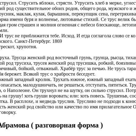
аструсил. Струсить яблоки, стрясти. Утрусить хлеб в мерке, угне
й род существительное обоих родов, общего рода, мужского и ж
ИОНАЛЬНОГО ПРЕДСТАВИТЕЛЯ
ЛЕНИЯ: подробная консультация, оформление контракта> за
Трусник, маклак, кулак, барышник, перекупщик сена, перетряхив
работодателя > оформление визы > отправка > прохождение гра
форма имени буря и волненье, лютованье стихий. Се трус велик б
нтам банковские продукты, в том числе карты.
одобранной заранее вакансии > прибытие на предприятие и мес
ая гром страшен и молния огненная с небеси блескающе, летопи
ументы при передаче и консультировать клиентов, как выгодно
мли.
доустройству за рубежом № 20118251359
 И трус не приближится тебе. Исход. И егда соглагола слово се к
ИСТАНЦИОННОЕ ОФОРМЛЕНИЕ ИЗ ЛЮБОГО РЕГИОНА
ского. Санкт-Петербург. 1869
ации представители могут подключать доп. услуги (например по
трескот, хрупотня.
ьного банка на телефон), за что получают дополнительную плату
дополнительные предложения по отправке в другие страны в н
руха. Трусца женский род восточный грунь, грунца, рысца, тиха
Е ЗВОНИТЕ! Пишите.
риваются соискатели с опытом работы: рабочий, разнорабочий,
ой род трусиха, трусея женский род трусишка, робкий, боязли
керовщик.
чивый, бойкий, отважный. Храбёр трус за печью. Не трусь тарак
но приветствуется на следующих позициях: менеджер, представ
ебя бережет. Всякий трус о храбрости беседует.
едставитель, продавец-консультант, курьер, банковский курьер, 
ицей
 южный западный кролик. Трухать южное, южный западный ехать 
тов, менеджер по продажам.
 опасаться, малодушничать, не решаться, отступать, пятиться. Трус
ежом
ор, о Наполеоне. Он трухнул не на шутку, он сильно струсил. По
 как Сбербанк, Газпром, Альфа-Банк, Промсвязьбанк, Райффайзе
 на грушу! хоть груши воровать; или: хоть повесь. Трушеньв, со
во за границей
а Банк.
сятка. В расплохе, и медведь труслив. Трусливо не подходи к кон
ость женский род свойство или качество по имя прилагательное 
во за рубежом
ниях: Евросеть, Мегафон, Связной, СДЭК, ПЭК и т.д.
говорку.
 без опыта, студенты, банки, консультирование, продажи.
брамова ( разговорная форма )