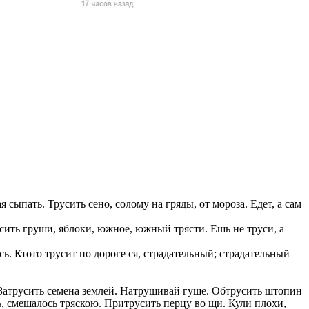
жчин, женщин и
ая команда.
ву. Никто не
говую.
из страны),
я сыпать. Трусить сено, солому на гряды, от мороза. Едет, а сам
усить груши, яблоки, южное, южный трясти. Ешь не труси, а
 указан
сь. Ктото трусит по дороге ся, страдательный; страдательный
ки
. Затрусить семена землей. Натрушивай гуще. Обтрусить штопин
стройство.
, смешалось тряскою. Притрусить перцу во щи. Кули плохи,