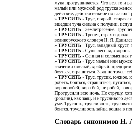
мука протрушивается. Что вез, то и р
малый или мужской род труска женски
ЗАДАЧИ РЕГ
ПРОЦЕСС ОФОРМ
действие, действительное по глагол 
приглашение от 
» ТРУСИТЬ
- Трус, старый, старая 
Доставлять клие
работодателем п
вшедши туча сильна с полудни, испущ
Подписывать док
» ТРУСИТЬ
- Землетрясенье. Трус зе
Лицензия по тру
картами банка.
» ТРУСИТЬ
- Трепет, страх и дрожь.
ВОЗМОЖНО Д
великорусского словаря Н. Я. Данилев
В ходе консульт
» ТРУСИТЬ
- Трус, западный хруст, 
установке мобил
Также смотрите 
» ТРУСИТЬ
- Сушь лесная, хворост.
» ТРУСИТЬ
- Сенная и соломенная т
Пожалуйста, Н
А также рассмат
» ТРУСИТЬ
- Трус малый или мужск
упаковщик, сти
значении смелый, храбрый. предприим
Опыт не нужен, 
бояться, страшиться. Заяц не трусь: с
региональный пр
# работа за гран
» ТРУСИТЬ
- Трус, трусик, южное,
курьер докумен
робеть, бояться, страшиться, пугаться,
# работа за руб
вор воробей, вора бей, не робей, гов
В таких банках,
Протрусили всю ночь. Не струшу, хоть
# трудоустройст
Открытие, Почт
(роблив), как заяц. Не трусливого де
уме. Трусость, трусливость, трусоват
# трудоустройст
А также в компа
боится, трусливость зайца вошла в по
В направлениях:
Cловарь синонимов Н. А