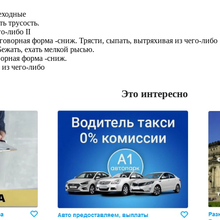
еходные
ть трусость.
го-либо II
говорная форма -сниж. Трясти, сыпать, вытряхивая из чего-либо
ежать, ехать мелкой рысью.
ворная форма -сниж.
я из чего-либо
Это интересно