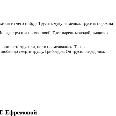
ряхивая из чего-нибудь Трусить муку из мешка. Трусить порох на
 Лошадь трусила по мостовой. Едет парень молодой, ямщичок
 они не то трусили, не то посмеивались. Тргнв.
 я любви до смерти трушу. Грибоедов. Он трусил перед ним.
Т. Ефремовой