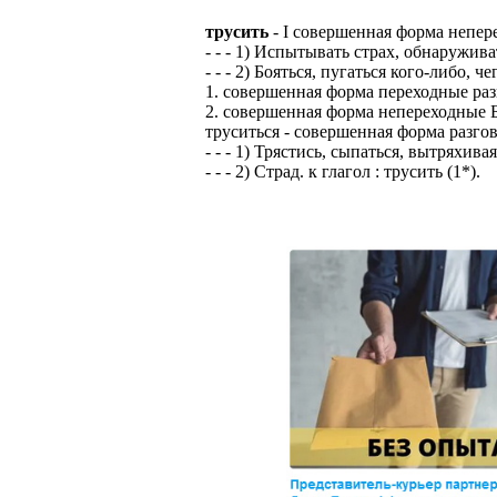
трусить
- I совершенная форма непер
- - - 1) Испытывать страх, обнаружива
- - - 2) Бояться, пугаться кого-либо, че
1. совершенная форма переходные раз
2. совершенная форма непереходные Б
труситься - совершенная форма разго
- - - 1) Трястись, сыпаться, вытряхива
- - - 2) Страд. к глагол : трусить (1*).