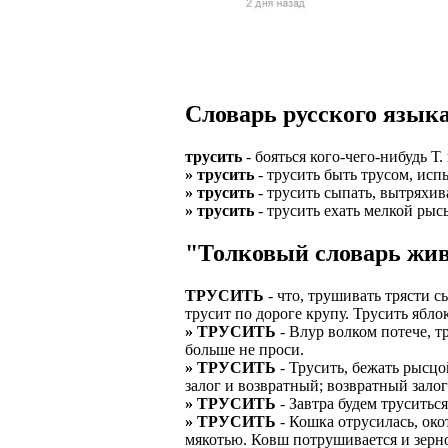
Верхней границ
надежность и ка
Ежедневные вып
семейных пар.
БЕЗ поиска клие
Предоставляем 
ВНИМАНИЕ: Мы 
Можно БЕЗ опыта
Есть выходные
Устройство офиц
Гибкий график: (
Словарь русского языка
имеет права выч
Оплата ГСМ за 
Дистанционное 
Варианты: 1) Раб
трусить
- бояться кого-чего-нибудь Т.
Авто находится 
Дружный коллек
» трусить
- трусить быть трусом, испы
2) Рабочая виза 
» трусить
- трусить сыпать, вытряхива
Никаких % и ко
Смартфон для ра
» трусить
- трусить ехать мелкой рыс
3) Также предос
Гарантированны
Скидки и акции
"Толковый словарь жив
Знание языка н
Большой автопа
Выгодные услов
Требуются мужч
ТРУСИТЬ
- что, трушивать трясти сы
В наличии авто 
ЧТОБЫ УСТР
трусит по дороге крупу. Трусить ябло
Варианты работ:
» ТРУСИТЬ
- Влур волком потече, т
Ищем водителей
Откликнитесь на
больше не проси.
Средняя зарплат
» ТРУСИТЬ
- Трусить, бежать рысцо
Звоните ежедне
средний, завис
Получите пригл
залог и возвратный; возвратный зало
оплачиваются о
» ТРУСИТЬ
- Завтра будем труситься
количество мес
Заполните корот
» ТРУСИТЬ
- Кошка отрусилась, око
Жилье предостав
мякотью. Ковш потрушивается и зерно
Ожидайте звонк
График 10-12 час