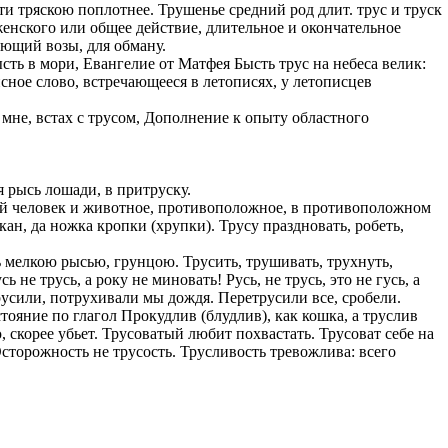
сти тряскою поплотнее. Трушенье средний род длит. трус и труск
енского или общее действие, длительное и окончательное
казываем
ающий возы, для обману.
ницы, встреча
ысть в мори, Евангелие от Матфея Бысть трус на небеса велик:
то проживание.
сное слово, встречающееся в летописях, у летописцев
 пользоваться
о мне, встах с трусом, Дополнение к опыту областного
 РФ!
мочь в
.
ашем профиле.
я рысь лошади, в притруску.
 комплектовщик,
вый человек и животное, противоположное, в противоположном
ан, да ножка кропки (хрупки). Трусу праздновать, робеть,
итель,
курьер банка,
мелкою рысью, грунцою. Трусить, трушивать, трухнуть,
ь не трусь, а року не миновать! Русь, не трусь, это не гусь, а
трусили, потрухивали мы дождя. Перетрусили все, сробели.
нбанк,
стояние по глагол Прокудлив (блудлив), как кошка, а труслив
ю, скорее убьет. Трусоватый любит похвастать. Трусоват себе на
Осторожность не трусость. Трусливость тревожлива: всего