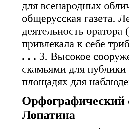
для всенародных обли
Также смотрите допол
В таких банках, как С
отправке в другие стр
общерусская газета. Ле
Промсвязьбанк, Райфф
деятельность оратора (
А также рассматривают
А также в компаниях: 
рабочий, разнорабочий
СДЭК, ПЭК и т.д.
привлекала к себе триб
стикеровщик.
В направлениях: без оп
. . .
3. Высокое сооруж
# работа за границей
консультирование, про
скамьями для публики 
# работа за рубежом
площадях для наблюде
# трудоустройство за 
Орфографический с
# трудоустройство за 
Лопатина