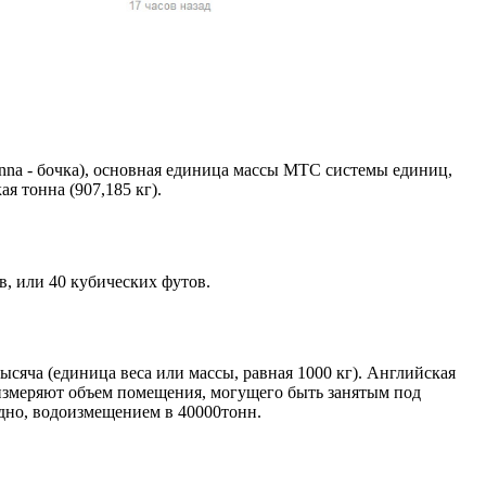
жчин, женщин и
ая команда.
ву. Никто не
говую.
из страны),
tunna - бочка), основная единица массы МТС системы единиц,
я тонна (907,185 кг).
в, или 40 кубических футов.
тысяча (единица веса или массы, равная 1000 кг). Английская
 указан
е измеряют объем помещения, могущего быть занятым под
ки
Судно, водоизмещением в 40000тонн.
стройство.