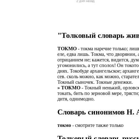
Верхней границ
надежность и ка
Ежедневные вып
семейных пар.
БЕЗ поиска клие
Предоставляем 
ВНИМАНИЕ: Мы 
Можно БЕЗ опыта
Есть выходные
Устройство офиц
Гибкий график: (
"Толковый словарь жив
имеет права выч
Оплата ГСМ за 
Дистанционное 
Варианты: 1) Раб
ТОКМО
- токма наречие только; лишь
Авто находится 
Дружный коллек
еле, едва лишь. Токма, что дворянин, 
2) Рабочая виза 
отрицанием не; кажется, видится, дума
Никаких % и ко
Смартфон для ра
угомонились, а тут сполох! Он токото
3) Также предос
днях. Токобуде архангельское; арханг
Гарантированны
Скидки и акции
сев. сколь можно, как можно, старат
Знание языка н
Токный сыночек. Токные денежки.
Большой автопа
Выгодные услов
» ТОКМО
- Токный ненький, орловск
Требуются мужч
токать, бить по зерновой мере, тряс
В наличии авто 
ЧТОБЫ УСТР
дитя, однимодно.
Варианты работ:
Ищем водителей
Откликнитесь на
Cловарь синонимов Н. А
Средняя зарплат
Звоните ежедне
средний, завис
Получите пригл
оплачиваются о
токмо
- смотрите также только
количество мес
Заполните корот
Жилье предостав
Толковый словарь русск
Ожидайте звонк
График 10-12 час