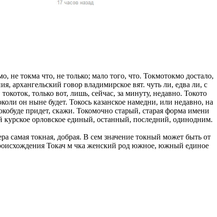
жчин, женщин и
ая команда.
ву. Никто не
говую.
из страны),
о, не токма что, не только; мало того, что. Токмотокмо достало,
ия, архангельский говор владимирское вят. чуть ли, едва ли, с
токоток, только вот, лишь, сейчас, за минуту, недавно. Токото
околи он ныне будет. Токось казанское намедни, или недавно, на
 Токобуде придет, скажи. Токомочно старый, старая форма имени
ый курское орловское единый, останный, последний, одинодним.
а самая токная, добрая. В сем значение токный может быть от
о происхождения Токач м чка женский род южное, южный единое
 указан
ки
стройство.