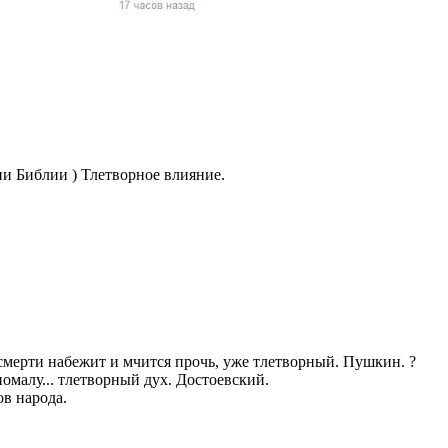
жчин, женщин и
ая команда.
ву. Никто не
говую.
из страны),
ии Библии ) Тлетворное влияние.
 указан
смерти набежит и мчится прочь, уже тлетворный. Пушкин. ?
ки
омалу... тлетворный дух. Достоевский.
ов народа.
стройство.