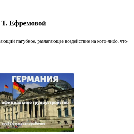
казываем
ницы, встреча
то проживание.
 Т. Ефремовой
 пользоваться
 РФ!
вающий пагубное, разлагающее воздействие на кого-либо, что-
мочь в
.
ашем профиле.
 комплектовщик,
итель,
курьер банка,
нбанк,