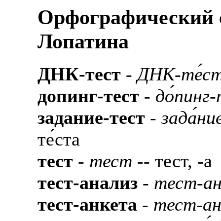
Орфографический с
Лопатина
ДНК-тест
-
ДНК-те́с
допинг-тест
-
до́пинг-
задание-тест
-
зада́ни
те́ста
тест
-
тест
-- тест, -а
тест-анализ
-
тест-ан
тест-анкета
-
тест-ан