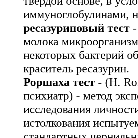
твердой основе, в усл
иммуноглобулинами, н
ресазуриновый тест
-
молока микроорганизм
некоторых бактерий о
краситель ресазурин.
Роршаха тест
- (Н. Ro
психиатр) - метод экс
исследования личности
истолкования испытуе
стандартных чернильн