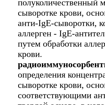
полуколичественный м
сыворотке крови, осн
анти-IgE-сыворотки, к
аллерген - IgE-антите
путем обработки алле
крови.
радиоиммуносорбент
определения концентр
сыворотке крови, осн
соответствующими ан