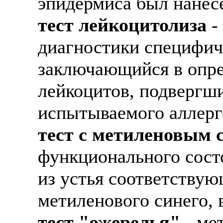
эпидермиса был нанесе
тест лейкоцитолиза
-
диагностики специфич
заключающийся в опред
лейкоцитов, подвергши
испытываемого аллерг
тест с метиленовым 
функционального сост
из устья соответствую
метиленового синего,
тест "ожерелья"
- ме