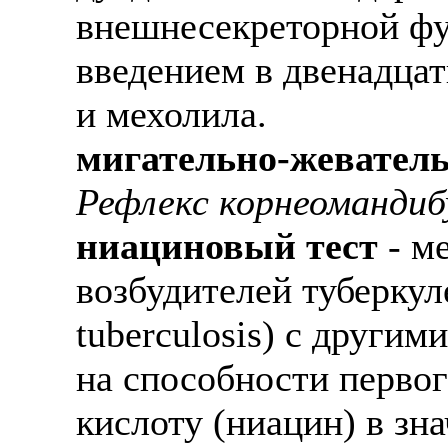
внешнесекреторной ф
введением в двенадца
и мехолила.
мигательно-жевател
Рефлекс корнеомандиб
ниациновый тест
- м
возбудителей туберкул
tuberculosis) с други
на способности перво
кислоту (ниацин) в зн