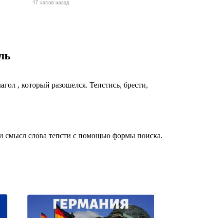
жчин, женщин и
ая команда.
ву. Никто не
ль
говую.
из страны),
лагол , который разошелся. Тепстись, брести,
 и смысл слова тепсти с помощью формы поиска.
 указан
ки
стройство.