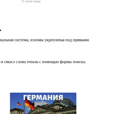
жчин, женщин и
ая команда.
ву. Никто не
ь
говую.
из страны),
Тенальная система, изломы укрепленья под прямыми
 и смысл слова теналь с помощью формы поиска.
 указан
ки
стройство.