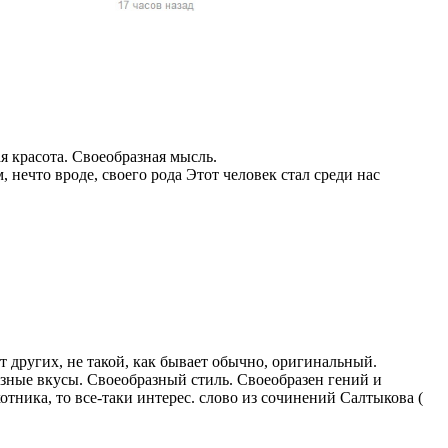
жчин, женщин и
ая команда.
ву. Никто не
говую.
из страны),
я красота. Своеобразная мысль.
 нечто вроде, своего рода Этот человек стал среди нас
 указан
от других, не такой, как бывает обычно, оригинальный.
ки
азные вкусы. Своеобразный стиль. Своеобразен гений и
отника, то все-таки интерес. слово из сочинений Салтыкова (
стройство.