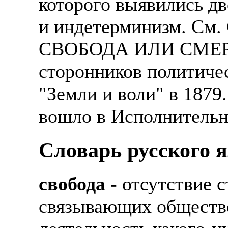
которого выявились д
Также смотрите допол
В таких банках, как С
и индетерминизм. См.
отправке в другие стр
Промсвязьбанк, Райфф
СВОБОДА ИЛИ СМЕРТЬ
А также рассматривают
А также в компаниях: 
сторонников политиче
рабочий, разнорабочий
СДЭК, ПЭК и т.д.
стикеровщик.
"Земли и воли" в 1879
В направлениях: без оп
# работа за границей
консультирование, про
вошло в Исполнительн
# работа за рубежом
Словарь русского 
# трудоустройство за 
# трудоустройство за 
свобода
- отсутствие 
связывающих обществ