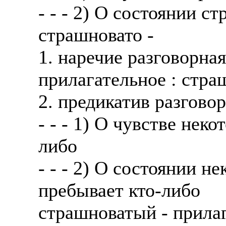
- - - 2) О состоянии с
Также смотрите допол
В таких банках, как С
отправке в другие стр
Промсвязьбанк, Райфф
страшновато -
А также рассматривают
А также в компаниях: 
1. наречие разговорна
рабочий, разнорабочий
СДЭК, ПЭК и т.д.
прилагательное : стра
стикеровщик.
В направлениях: без оп
2. предикатив разгово
# работа за границей
консультирование, про
- - - 1) О чувстве нек
# работа за рубежом
либо
# трудоустройство за 
- - - 2) О состоянии н
# трудоустройство за 
пребывает кто-либо
страшноватый - прила