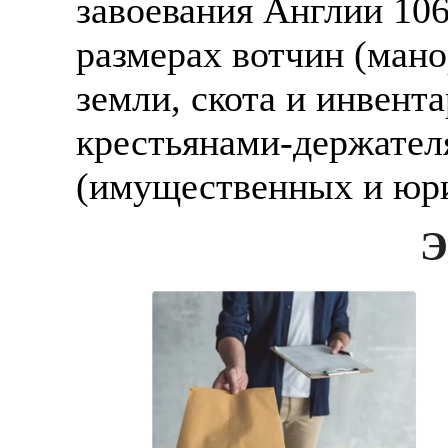
завоевания Англии 106
размерах вотчин (мано
земли, скота и инвент
крестьянами-держателя
(имущественных и юри
Э