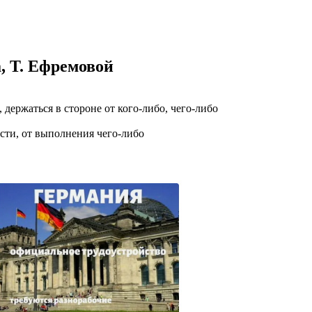
казываем
ницы, встреча
то проживание.
, Т. Ефремовой
 пользоваться
 РФ!
мочь в
, держаться в стороне от кого-либо, чего-либо
.
ашем профиле.
ости, от выполнения чего-либо
 комплектовщик,
итель,
курьер банка,
нбанк,