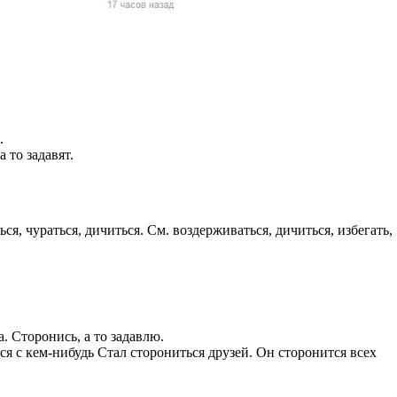
жчин, женщин и
ая команда.
ву. Никто не
говую.
из страны),
.
 то задавят.
ься, чураться, дичиться. См. воздерживаться, дичиться, избегать,
 указан
ки
а. Сторонись, а то задавлю.
ься с кем-нибудь Стал сторониться друзей. Он сторонится всех
стройство.