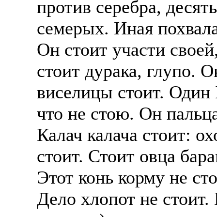
против серебра, десят
Также смотрите допол
В таких банках, как С
семерых. Иная похвала
отправке в другие стр
Промсвязьбанк, Райфф
Он стоит участи своей,
А также рассматривают
А также в компаниях: 
рабочий, разнорабочий
СДЭК, ПЭК и т.д.
стоит дурака, глупо. О
стикеровщик.
виселицы стоит. Один Б
В направлениях: без оп
# работа за границей
консультирование, про
что не стою. Он пальца
# работа за рубежом
Калач калача стоит: ох
# трудоустройство за 
стоит. Стоит овца бара
# трудоустройство за 
Этот конь корму не сто
Дело хлопот не стоит.