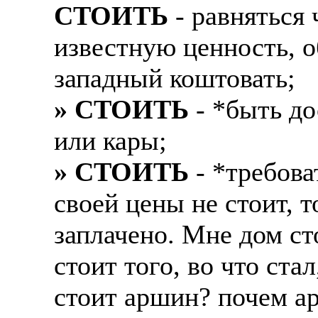
СТОИТЬ
- равняться 
Жилье предоставляется
Подписывать документ
известную ценность, 
Премии. Официальное 
клиентов, как выгодно
часов. 5-6 дневная раб
западный коштовать;
В ходе консультации п
ПРОЦЕСС ОФОРМЛЕНИЯ
» СТОИТЬ
- *быть до
доп. услуги (например
оформление контракта
банка на телефон), за
или кары;
работодателя > оформл
плату.
» СТОИТЬ
- *требова
прохождение границы, 
Пожалуйста, НЕ ЗВО
подобранной заранее в
своей цены не стоит, т
предприятие и место п
Опыт не нужен, но пр
заплачено. Мне дом ст
позициях: менеджер, п
Лицензия по трудоуст
представитель, продав
стоит того, во что ста
ВОЗМОЖНО ДИСТ
курьер, курьер банка,
стоит аршин? почем ар
ИЗ ЛЮБОГО РЕГИО
продажам.