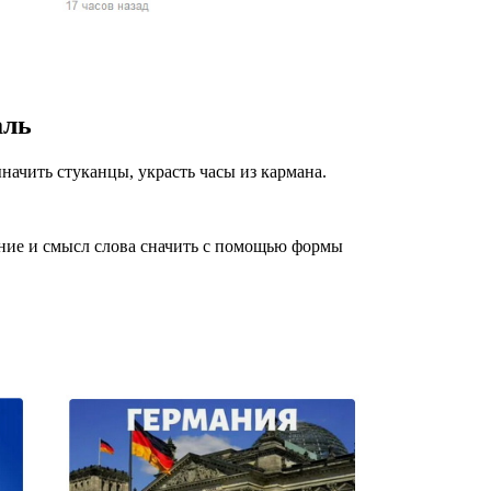
жчин, женщин и
ая команда.
ву. Никто не
аль
говую.
из страны),
выначить стуканцы, украсть часы из кармана.
ение и смысл слова сначить с помощью формы
 указан
ки
стройство.