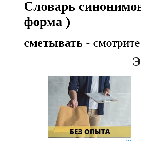
Cловарь синонимов
форма )
сметывать
- смотрите
Э