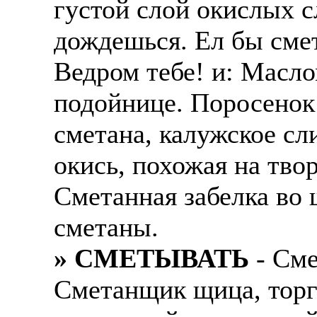
густой слой окислых с
Также смотрите допол
В таких банках, как С
дождешься. Ел бы смета
отправке в другие стр
Промсвязьбанк, Райфф
Ведром тебе! и: Масло
А также рассматривают
А также в компаниях: 
рабочий, разнорабочий
СДЭК, ПЭК и т.д.
подойнице. Поросенок 
стикеровщик.
сметана, калужское сл
В направлениях: без оп
# работа за границей
консультирование, про
окись, похожая на тво
# работа за рубежом
Сметанная забелка во 
# трудоустройство за 
сметаны.
# трудоустройство за 
» СМЕТЫВАТЬ
- Сме
Сметанщик щица, тор