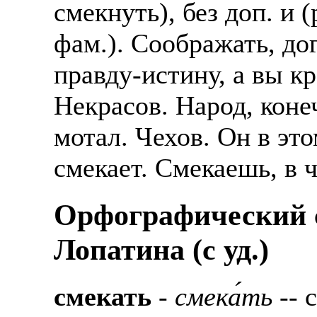
смекнуть), без доп. и 
фам.). Соображать, до
правду-истину, а вы к
Некрасов. Народ, конеч
мотал. Чехов. Он в эт
смекает. Смекаешь, в 
Орфографический с
Лопатина (c уд.)
смекать
-
смека́ть
-- с