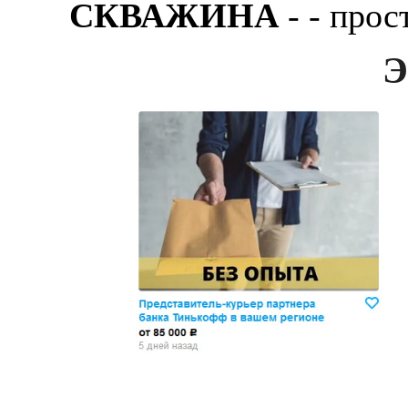
СКВАЖИНА
- - пpос
Э