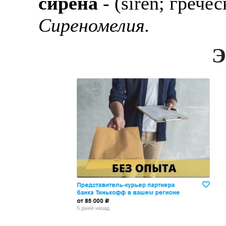
сирена
- (siren; грече
Сиреномелия.
Э