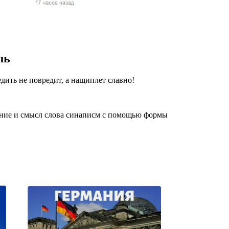
жчин, женщин и
ая команда.
ву. Никто не
ль
говую.
из страны),
едить не повредит, а нащиплет славно!
ение и смысл слова синаписм с помощью формы
 указан
ки
стройство.