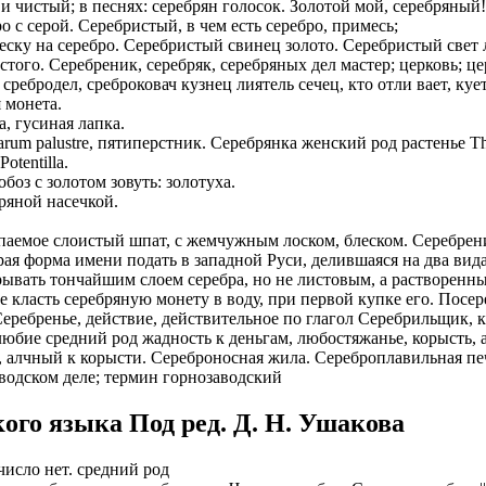
чистый; в песнях: серебрян голосок. Золотой мой, серебряный! л
о с серой. Серебристый, в чем есть серебро, примесь;
еску на серебро. Серебристый свинец золото. Серебристый свет
ристого. Серебреник, серебряк, серебряных дел мастер; церковь; 
ребродел, среброковач кузнец лиятель сечец, кто отли вает, кует
 монета.
ea, гусиная лапка.
um palustre, пятиперстник. Серебрянка женский род растенье Tha
otentilla.
обоз с золотом зовуть: золотуха.
ряной насечкой.
.
паемое слоистый шпат, с жемчужным лоском, блеском. Серебрени
ая форма имени подать в западной Руси, делившаяся на два вида
рывать тончайшим слоем серебра, но не листовым, а растворенны
класть серебряную монету в воду, при первой купке его. Посереб
Серебренье, действие, действительное по глагол Серебрильщик, 
бие средний род жадность к деньгам, любостяжанье, корысть, ал
алчный к корысти. Сереброносная жила. Сереброплавильная печ
водском деле; термин горнозаводский
ого языка Под ред. Д. Н. Ушакова
число нет. средний род