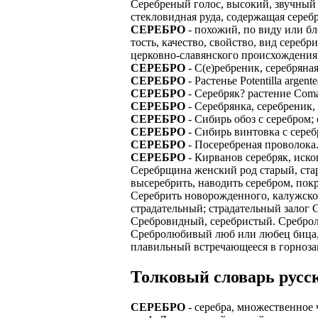
Серебреный голос, высокий, звучный и 
стекловидная руда, содержащая серебр
СЕРЕБРО
- похожий, по виду или бл
тость, качество, свойство, вид сереб
церковно-славянского происхождения с
СЕРЕБРО
- С(е)ребреник, серебряная
СЕРЕБРО
- Растенье Potentilla argent
СЕРЕБРО
- Серебряк? растение Comar
СЕРЕБРО
- Серебрянка, серебреник, P
СЕРЕБРО
- Сибирь обоз с серебром; 
СЕРЕБРО
- Сибирь винтовка с сереб
СЕРЕБРО
- Посеребреная проволока
СЕРЕБРО
- Кирванов серебряк, иско
Серебрщина женский род старый, стар
высеребрить, наводить серебром, пок
Серебрить новорожденного, калужское 
страдательный; страдательный залог 
Сребровидный, серебристый. Сребролю
Сребролюбивый люб или любец бица, 
плавильный встречающееся в горноза
Толковый словарь русск
СЕРЕБРО
- серебра, множественное 