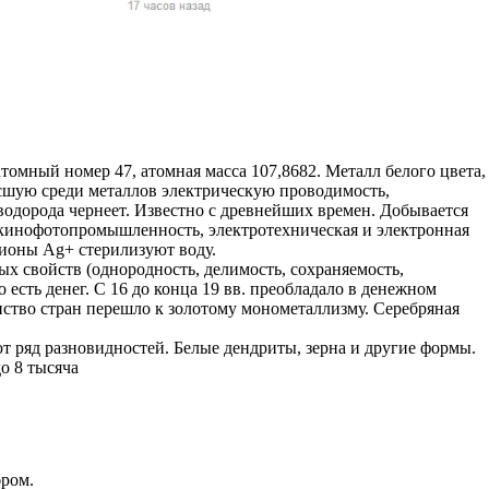
жчин, женщин и
ая команда.
ву. Никто не
говую.
из страны),
томный номер 47, атомная масса 107,8682. Металл белого цвета,
ысшую среди металлов электрическую проводимость,
водорода чернеет. Известно с древнейших времен. Добывается
 кинофотопромышленность, электротехническая и электронная
ионы Ag+ стерилизуют воду.
ных свойств (однородность, делимость, сохраняемость,
 есть денег. С 16 до конца 19 вв. преобладало в денежном
ство стран перешло к золотому монометаллизму. Серебряная
ют ряд разновидностей. Белые дендриты, зерна и другие формы.
о 8 тысяча
 указан
ки
стройство.
бром.