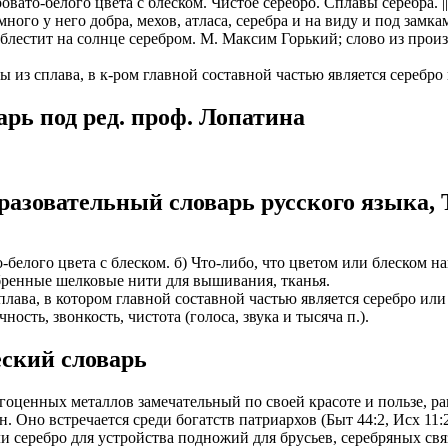
вато-белого цвета с блеском. Чистое серебро. Сплавы серебра. ||
много у него добра, мехов, атласа, серебра и на виду и под замк
а блестит на солнце серебром. М. Максим Горький; слово из прои
 из сплава, в к-ром главной составной частью является серебро
рь под ред. проф. Лопатина
разовательный словарь русского языка, 
то-белого цвета с блеском. б) Что-либо, что цветом или блеском 
ребренные шелковые нити для вышивания, тканья.
сплава, в котором главной составной частью является серебро или
ность, звонкость, чистота (голоса, звука и тысяча п.).
ский словарь
агоценных металлов замечательный по своей красоте и пользе, ра
 Оно встречается среди богатств патриархов (Быт 44:2, Исх 11:2,
 серебро для устройства подножий для брусьев, серебряных связе