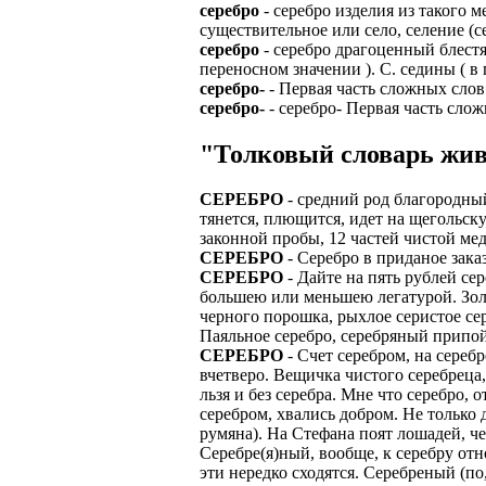
серебро
- серебро изделия из такого 
существительное или село, селение (с
ЗАДАЧИ РЕГ
ПРОЦЕСС ОФОРМ
серебро
- серебро драгоценный блестя
приглашение от 
переносном значении ). С. седины ( в
Доставлять клие
работодателем п
серебро-
- Первая часть сложных слов
Подписывать док
серебро-
- серебро- Первая часть сло
Лицензия по тру
картами банка.
ВОЗМОЖНО Д
"Толковый словарь жив
В ходе консульт
установке мобил
Также смотрите 
СЕРЕБРО
- средний род благородный
Пожалуйста, Н
тянется, плющится, идет на щегольскую
А также рассмат
законной пробы, 12 частей чистой мед
упаковщик, сти
Опыт не нужен, 
СЕРЕБРО
- Серебро в приданое заказ
региональный пр
# работа за гран
СЕРЕБРО
- Дайте на пять рублей се
курьер докумен
большею или меньшею легатурой. Золот
# работа за руб
черного порошка, рыхлое серистое сере
В таких банках,
Паяльное серебро, серебряный припой,
# трудоустройст
Открытие, Почт
СЕРЕБРО
- Счет серебром, на сереб
вчетверо. Вещичка чистого серебреца,
# трудоустройст
А также в компа
льзя и без серебра. Мне что серебро, 
серебром, хвались добром. Не только 
В направлениях:
румяна). На Стефана поят лошадей, че
Серебре(я)ный, вообще, к серебру отн
эти нередко сходятся. Серебреный (по