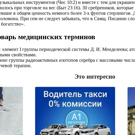
музыкальных инструментов (Чис 10:2) и вместе с тем для украше
лось при торговле на вес (Быт 23:16). 30 сребреников, которые
евшие в общем ценность немного более 3-х фунтов стерлингов. 
оломона. При сем не следует забывать, что в Свящ. Писании сло
богатство».
оварь медицинских терминов
й элемент I группы периодической системы Д. И. Менделеева; ат
дными свойствами.
ние группы радиоактивных изотопов серебра с массовыми числами
чевой терапии.
Это интересно