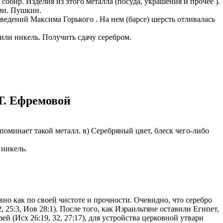
 собир. Изделия из этого металла (посуда, украшения и прочее ).
ами. Пушкин.
зведений Максима Горького . На нем (барсе) шерсть отливалась
 или никель. Получить сдачу серебром.
Т. Ефремовой
напоминает такой металл. в) Серебряный цвет, блеск чего-либо
 никель.
вно как по своей чистоте и прочности. Очевидно, что серебро
 25:3, Иов 28:1). После того, как Израильтяне оставили Египет,
й (Исх 26:19, 32, 27:17), для устройства церковной утвари