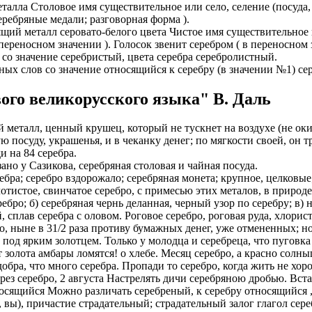
металла Столовое имя существительное или село, селение (посуд
еребряные медали; разговорная форма ).
ИОНАЛЬНОГО ПРЕДСТАВИТЕЛЯ
ЛЕНИЯ: подробная консультация, оформление контракта> за
щий металл серовато-белого цвета Чистое имя существительное и
работодателя > оформление визы > отправка > прохождение гра
 переносном значении ). Голосок звенит серебром ( в переносном 
нтам банковские продукты, в том числе карты.
одобранной заранее вакансии > прибытие на предприятие и мес
 со значение серебристый, цвета серебра серебролистный.
ументы при передаче и консультировать клиентов, как выгодно
жных слов со значение относящийся к серебру (в значении №1) 
доустройству за рубежом № 20118251359
ИСТАНЦИОННОЕ ОФОРМЛЕНИЕ ИЗ ЛЮБОГО РЕГИОНА
ого великорусского языка" В. Даль
ации представители могут подключать доп. услуги (например по
ьного банка на телефон), за что получают дополнительную плату
дополнительные предложения по отправке в другие страны в н
 металл, ценный крушец, который не тускнет на воздухе (не оки
Е ЗВОНИТЕ! Пишите.
 посуду, украшенья, и в чеканку денег; по мягкости своей, он тр
риваются соискатели с опытом работы: рабочий, разнорабочий,
и на 84 серебра.
керовщик.
но приветствуется на следующих позициях: менеджер, представ
ано у Сазикова, серебряная столовая и чайная посуда.
едставитель, продавец-консультант, курьер, банковский курьер, 
ицей
ребра; серебро вздорожало; серебряная монета; крупное, целковы
тов, менеджер по продажам.
истое, свинчатое серебро, с примесью этих металов, в природе. Ч
ежом
бро; б) серебряная чернь деланная, черный узор по серебру; в) 
 как Сбербанк, Газпром, Альфа-Банк, Промсвязьбанк, Райффайзе
 сплав серебра с оловом. Роговое серебро, роговая руда, хлорист
во за границей
а Банк.
ро, ныне в 31/2 раза противу бумажных денег, уже отмененных; но
 под ярким золотцем. Только у молодца и серебреца, что пуговка
во за рубежом
ниях: Евросеть, Мегафон, Связной, СДЭК, ПЭК и т.д.
от золота амбары ломятся! о хлебе. Месяц серебро, а красно солны
добра, что много серебра. Пропади то серебро, когда жить не хор
 без опыта, студенты, банки, консультирование, продажи.
рез серебро, 2 августа Настрелять дичи серебряною дробью. Вста
осящийся Можно различать серебреный, к серебру относящийся , о
, вы), причастие страдательный; страдательный залог глагол сер