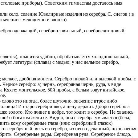
а, столовые приборы). Советским гимнастам досталось имя
казываем
ли село, селение Ювелирные изделия из серебра. С. снегов ( в
ницы, встреча
значении : мелодично и звонко).
то проживание.
 пользоваться
серебросодержащий, сереброплавильный, серебросвинцовый
 РФ!
мочь в
.
ашем профиле.
сляется), плавится удобно, обрабатывается холодною ковкой,
ебует легатуры (сплава) с медью; у нас дельное серебро,
 комплектовщик,
итель,
курьер банка,
е; мелкое, дробная монета. Серебро низкой или высокой пробы, с
ерное серебро: а) чернь, серебряная чернь, руда, в виде
на Кяхте; монгольское, 50й пробы, а белым зовут китайское.
нбанк,
ое.
 слово это иногда, более шуточно, значение втрое либо
 оловца! И старо серебришко, а цену держит. Добро серебро а
шко золото. Кто живет в добре, тот ходит в серебре. Не хвались
ошо! о богатом женихе. Видно, она с серебра умывается (бела,
вить кому серебряные глаза (или: серебряный глазок).
т серебряный, весь из серебра, из него сделанный, но значенья
ебрить. Серебреные ряды. Серебреная руда. Серебреное блюдо.