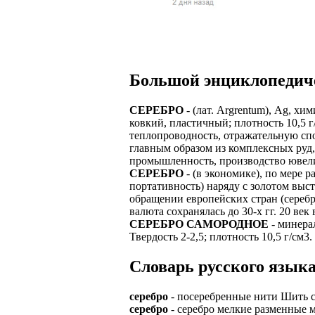
Верхней границ
надежность и ка
Ежедневные вып
семейных пар.
БЕЗ поиска клие
Предоставляем 
ВНИМАНИЕ: Мы 
Можно БЕЗ опыта
Есть выходные
Устройство офиц
Гибкий график: (
Большой энциклопедич
имеет права выч
Оплата ГСМ за 
Дистанционное 
Варианты: 1) Раб
СЕРЕБРО
- (лат. Argrentum), Ag, х
Авто находится 
Дружный коллек
ковкий, пластичный; плотность 10,5 
2) Рабочая виза 
теплопроводность, отражательную спо
Никаких % и ко
Смартфон для ра
главным образом из комплексных руд
3) Также предос
промышленность, производство ювели
Гарантированны
Скидки и акции
СЕРЕБРО
- (в экономике), по мере 
Знание языка н
портативность) наряду с золотом выст
Большой автопа
Выгодные услов
обращении европейских стран (сереб
Требуются мужч
валюта сохранялась до 30-х гг. 20 век
В наличии авто 
ЧТОБЫ УСТР
СЕРЕБРО САМОРОДНОЕ
- минерал
Варианты работ:
Твердость 2-2,5; плотность 10,5 г/см
Ищем водителей
Откликнитесь на
Средняя зарплат
Звоните ежедне
Словарь русского языка
средний, завис
Получите пригл
оплачиваются о
количество мес
Заполните корот
серебро
- посеребренные нити Шить с
Жилье предостав
серебро
- серебро мелкие разменные м
Ожидайте звонк
График 10-12 час