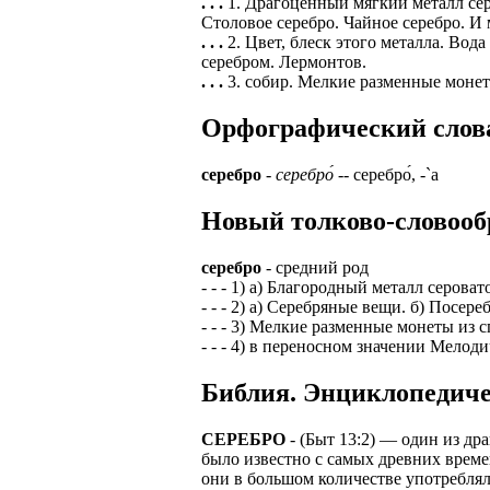
. . .
1. Драгоценный мягкий металл серо
Столовое серебро. Чайное серебро. И 
. . .
2. Цвет, блеск этого металла. Вод
серебром. Лермонтов.
. . .
3. собир. Мелкие разменные монеты
Орфографический слова
серебро
-
серебро́
-- серебро́, -`а
Новый толково-словооб
серебро
- средний род
- - - 1) а) Благородный металл серова
- - - 2) а) Серебряные вещи. б) Посе
- - - 3) Мелкие разменные монеты из 
- - - 4) в переносном значении Мелодич
Библия. Энциклопедиче
СЕРЕБРО
- (Быт 13:2) — один из др
было известно с самых древних времен.
они в большом количестве употребляли