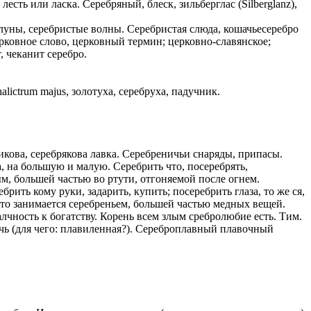
есть или ласка. Серебряный, блеск, зильберглас (Silberglanz),
 луны, серебристые волны. Серебристая слюда, кошачьесеребро
церковное слово, церковный термин; церковно-славянское;
, чеканит серебро.
lictrum majus, золотуха, серебруха, падучник.
кова, серебрякова лавка. Серебреничьи снаряды, припасы.
, на большую и малую. Серебрить что, посеребрять,
м, большей частью во ртути, отгоняемой после огнем.
рить кому руки, задарить, купить; посеребрить глаза, то же ся,
кто занимается серебреньем, большей частью медных вещей.
чность к богатству. Корень всем злым сребролюбие есть. Тим.
ь (для чего: плавиленная?). Сереброплавный плавочный