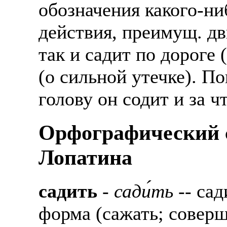
обозначения какого-ни
Также смотрите допол
В таких банках, как С
отправке в другие стр
действия, преимущ. д
Промсвязьбанк, Райфф
так и садит по дороге 
А также рассматривают
А также в компаниях: 
рабочий, разнорабочий
СДЭК, ПЭК и т.д.
(о сильной утечке). П
стикеровщик.
В направлениях: без оп
голову он содит и за ч
# работа за границей
консультирование, про
Орфографический с
# работа за рубежом
Лопатина
# трудоустройство за 
# трудоустройство за 
садить
-
сади́ть
-- сад
форма (сажать; соверш