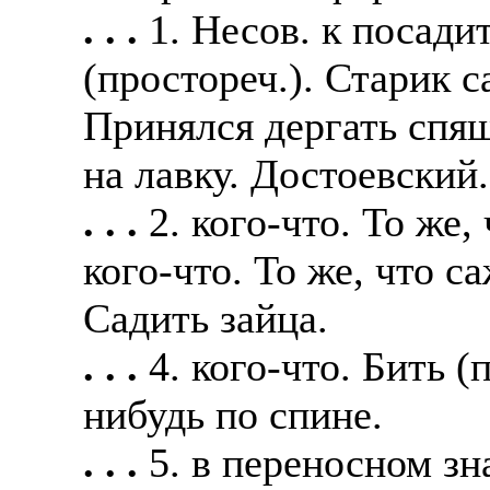
. . .
1. Несов. к посадить
Жилье предоставляется
Подписывать документ
(простореч.). Старик 
Премии. Официальное 
клиентов, как выгодно
часов. 5-6 дневная раб
Принялся дергать спящ
В ходе консультации п
ПРОЦЕСС ОФОРМЛЕНИЯ
доп. услуги (например
на лавку. Достоевский.
оформление контракта
банка на телефон), за
. . .
2. кого-что. То же,
работодателя > оформл
плату.
прохождение границы, 
кого-что. То же, что са
Пожалуйста, НЕ ЗВО
подобранной заранее в
Садить зайца.
предприятие и место п
Опыт не нужен, но пр
. . .
4. кого-что. Бить (
позициях: менеджер, п
Лицензия по трудоуст
представитель, продав
нибудь по спине.
ВОЗМОЖНО ДИСТ
курьер, курьер банка,
. . .
5. в переносном зн
ИЗ ЛЮБОГО РЕГИО
продажам.