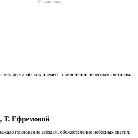
жчин, женщин и
ая команда.
ву. Никто не
говую.
из страны),
ия нек-рых арабских племен - поклонение небесным светилам.
 указан
ки
, Т. Ефремовой
стройство.
лежало поклонение звездам, обожествление небесных светил.