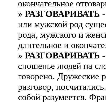
окончательное отговар
Также смотрите допол
В таких банках, как С
» РАЗГОВАРИВАТЬ
-
отправке в другие стр
Промсвязьбанк, Райфф
или мужской род суще
А также рассматривают
А также в компаниях: 
рабочий, разнорабочий
СДЭК, ПЭК и т.д.
рода, мужского и женс
стикеровщик.
длительное и окончате
В направлениях: без оп
# работа за границей
консультирование, про
» РАЗГОВАРИВАТЬ
-
# работа за рубежом
сношенье людей на сло
# трудоустройство за 
говорено. Дружеские 
# трудоустройство за 
разговор, посчитались.
собой разумеется. Фра