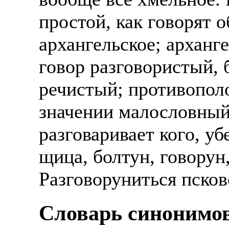
простой, как говорят 
архангельское; арханг
говор разговористый, 
речистый; противопол
значении малословный,
разговаривает кого, уб
щица, болтун, говорун
Разговоруниться псковс
Cловарь синонимов