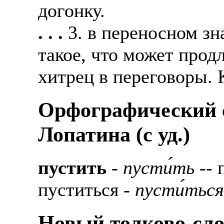
догонку.
. . .
3. в переносном зн
такое, что может прод
хитрец в переговоры. 
Орфографический с
Лопатина (c уд.)
пустить
-
пусти́ть
-- 
пуститься -
пусти́ться
Новый толково-сло