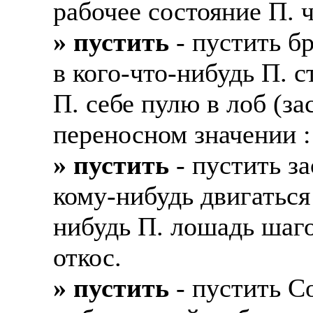
рабочее состояние П. ч
Жилье предоставляется
Подписывать документ
» пустить
- пустить бр
Премии. Официальное 
клиентов, как выгодно
в кого-что-нибудь П. с
часов. 5-6 дневная раб
В ходе консультации п
П. себе пулю в лоб (за
ПРОЦЕСС ОФОРМЛЕНИЯ
доп. услуги (например
оформление контракта
банка на телефон), за
переносном значении :
работодателя > оформл
плату.
» пустить
- пустить з
прохождение границы, 
Пожалуйста, НЕ ЗВО
подобранной заранее в
кому-нибудь двигаться
предприятие и место п
Опыт не нужен, но пр
нибудь П. лошадь шагом
позициях: менеджер, п
Лицензия по трудоуст
откос.
представитель, продав
ВОЗМОЖНО ДИСТ
курьер, курьер банка,
» пустить
- пустить Co
ИЗ ЛЮБОГО РЕГИО
продажам.