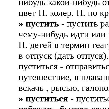
нибудь какой-нибудь о
Также смотрите допол
В таких банках, как С
цвет П. колер. П. по к
отправке в другие стр
Промсвязьбанк, Райфф
» пустить
- пустить р
А также рассматривают
А также в компаниях: 
чему-нибудь идти или 
рабочий, разнорабочий
СДЭК, ПЭК и т.д.
стикеровщик.
П. детей в термин теат
В направлениях: без оп
# работа за границей
консультирование, про
в отпуск (дать отпуск)
# работа за рубежом
пуститься - отправитьс
# трудоустройство за 
путешествие, в плавани
# трудоустройство за 
вскачь , рысью, галопо
» пуститься
- пустить
побежать, быстро двину