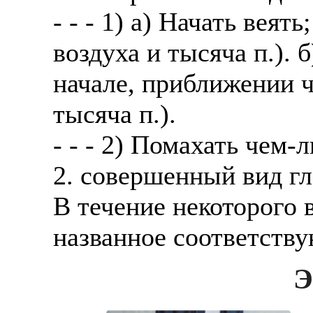
Также смотрите допол
- - - 1) а) Начать веят
В таких банках, как С
отправке в другие стр
Промсвязьбанк, Райфф
воздуха и тысяча п.). 
А также рассматривают
А также в компаниях: 
начале, приближении ч
рабочий, разнорабочий
СДЭК, ПЭК и т.д.
тысяча п.).
стикеровщик.
В направлениях: без оп
- - - 2) Помахать чем-
# работа за границей
консультирование, про
2. совершенный вид г
# работа за рубежом
В течение некоторого 
# трудоустройство за 
названное соответств
# трудоустройство за 
Э