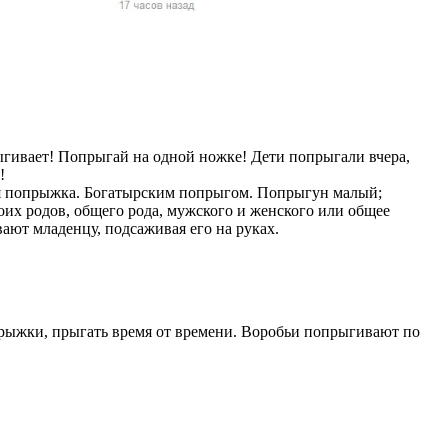
жчин, женщин и
ая команда.
ву. Никто не
говую.
из страны),
ыгивает! Попрыгай на одной ножке! Дети попрыгали вчера,
!
воя попрыжка. Богатырским попрыгом. Попрыгун малый;
их родов, общего рода, мужского и женского или общее
ют младенцу, подсаживая его на руках.
прыжки, прыгать время от времени. Воробьи попрыгивают по
 указан
ки
стройство.