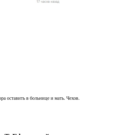
жчин, женщин и
ая команда.
ву. Никто не
говую.
из страны),
ра оставить в больнице и мать. Чехов.
 указан
ки
стройство.