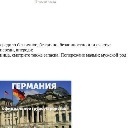
жчин, женщин и
ая команда.
ву. Никто не
говую.
из страны),
опередило безличное, безлично, безличностно или счастье
переди, впереди;
едница, смотрите также запаска. Попережане малый; мужской род
 указан
ки
стройство.