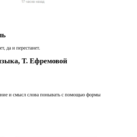
жчин, женщин и
ая команда.
ву. Никто не
ль
говую.
из страны),
т, да и перестанет.
языка, Т. Ефремовой
ение и смысл слова понывать с помощью формы
 указан
ки
стройство.