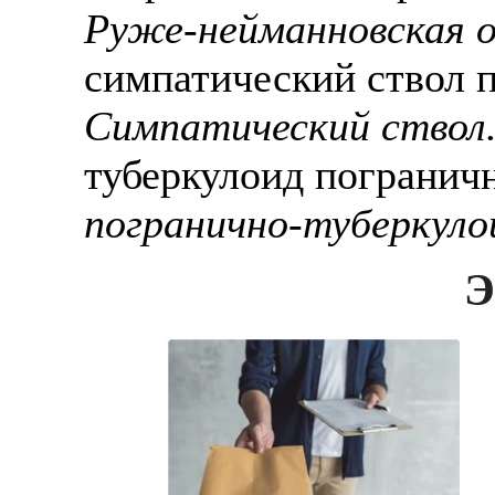
Руже-нейманновская о
симпатический ствол 
Симпатический ствол
туберкулоид погранич
погранично-туберкуло
Э