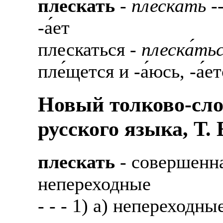
плескать
-
плеска́ть
--
-а́ет
плескаться -
плеска́ть
пле́щется и -а́юсь, -а́е
Новый толково-сло
русского языка, Т.
плескать
- совершенн
непереходные
- - - 1) а) непереходн