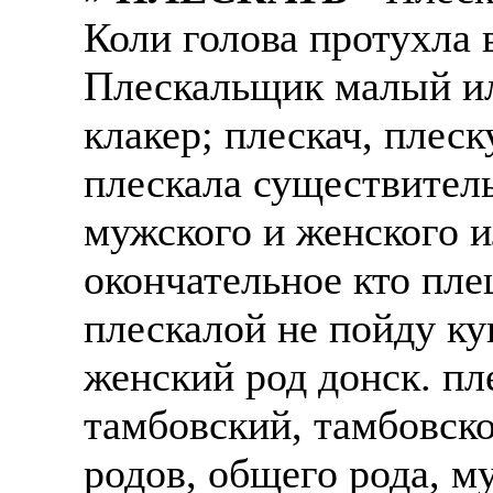
Коли голова протухла в
Плескальщик малый ил
клакер; плескач, плес
плескала существитель
мужского и женского и
окончательное кто пле
плескалой не пойду ку
женский род донск. п
тамбовский, тамбовск
родов, общего рода, м