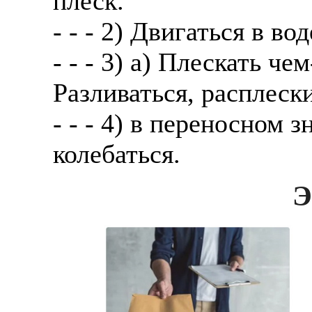
плеск.
- - - 2) Двигаться в во
- - - 3) а) Плескать че
Разливаться, расплески
- - - 4) в переносном 
колебаться.
Э