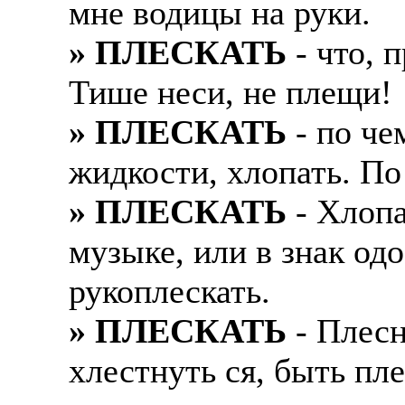
мне водицы на руки.
Также смотрите допол
В таких банках, как С
» ПЛЕСКАТЬ
- что, 
отправке в другие стр
Промсвязьбанк, Райфф
Тише неси, не плещи!
А также рассматривают
А также в компаниях: 
рабочий, разнорабочий
СДЭК, ПЭК и т.д.
» ПЛЕСКАТЬ
- по че
стикеровщик.
жидкости, хлопать. По 
В направлениях: без оп
# работа за границей
консультирование, про
» ПЛЕСКАТЬ
- Хлопа
# работа за рубежом
музыке, или в знак од
# трудоустройство за 
рукоплескать.
# трудоустройство за 
» ПЛЕСКАТЬ
- Плесн
хлестнуть ся, быть пл