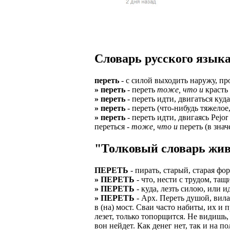
Верхней границ
надежность и ка
Ежедневные вып
семейных пар.
БЕЗ поиска клие
Предоставляем 
ВНИМАНИЕ: Мы 
Можно БЕЗ опыта
Есть выходные
Устройство офиц
Гибкий график: (
Словарь русского языка
имеет права выч
Оплата ГСМ за 
Дистанционное 
Варианты: 1) Раб
переть
- с силой выходить наружу, про
Авто находится 
Дружный коллек
» переть
- переть
тоже, что и
красть 
2) Рабочая виза 
» переть
- переть идти, двигаться куд
Никаких % и ко
Смартфон для ра
» переть
- переть (что-нибудь тяжелое
3) Также предос
» переть
- переть идти, двигаясь Pejo
Гарантированны
Скидки и акции
переться -
тоже, что и
переть (в знач
Знание языка н
Большой автопа
Выгодные услов
"Толковый словарь жив
Требуются мужч
В наличии авто 
ЧТОБЫ УСТР
Варианты работ:
ПЕРЕТЬ
- пирать, старый, старая фор
Ищем водителей
Откликнитесь на
» ПЕРЕТЬ
- что, нести с трудом, тащ
Средняя зарплат
» ПЕРЕТЬ
- куда, лезть силою, или и
Звоните ежедне
средний, завис
Получите пригл
» ПЕРЕТЬ
- Арх. Переть душой, вилав
оплачиваются о
в (на) мост. Сваи часто набиты, их и 
количество мес
Заполните корот
лезет, только топорщится. Не видишь,
Жилье предостав
вон нейдет. Как денег нет, так и на п
Ожидайте звонк
График 10-12 час