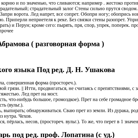
о корню и по значенью, что сливаются; например . жестоко проти
страдательный; страдательный залог Стены сильно прутся сводом
ИОНАЛЬНОГО ПРЕДСТАВИТЕЛЯ
ЛЕНИЯ: подробная консультация, оформление контракта> за
Запри ворота. Лед напрет, все сопрет. Обопри ногу; обопрись н
работодателя > оформление визы > отправка > прохождение гра
ю. Приперли неприетеля к реке. Без связки стены разопрет. Упри
нтам банковские продукты, в том числе карты.
одобранной заранее вакансии > прибытие на предприятие и мес
ать) и Перун; кроме сего: пырять, пря, спор, упрек, поперек. пр
ументы при передаче и консультировать клиентов, как выгодно
прочее
доустройству за рубежом № 20118251359
ИСТАНЦИОННОЕ ОФОРМЛЕНИЕ ИЗ ЛЮБОГО РЕГИОНА
брамова ( разговорная форма )
ации представители могут подключать доп. услуги (например по
ьного банка на телефон), за что получают дополнительную плату
дополнительные предложения по отправке в другие страны в н
Е ЗВОНИТЕ! Пишите.
риваются соискатели с опытом работы: рабочий, разнорабочий,
керовщик.
ого языка Под ред. Д. Н. Ушакова
но приветствуется на следующих позициях: менеджер, представ
едставитель, продавец-консультант, курьер, банковский курьер, 
ицей
рла, совершенная форма (простореч.).
тов, менеджер по продажам.
амой грязи. || Итти, продвигаться, не считаясь с препятствиями, с
ежом
тяжестью. Лед прет на мост.
 как Сбербанк, Газпром, Альфа-Банк, Промсвязьбанк, Райффайзе
во за границей
сть, что-нибудь большое, громоздкое). Прет на себе громадное бр
а Банк.
ть (вульг.).
во за рубежом
ниях: Евросеть, Мегафон, Связной, СДЭК, ПЭК и т.д.
ить, выпирать; обнаруживаться. Сваю прет из земли. Из дурака, р
из нутра. Чехов.
 без опыта, студенты, банки, консультирование, продажи.
 пёрлась, несов, (простореч. вульг.). То же, что перет в 1 значе
ь под ред. проф. Лопатина (c уд.)