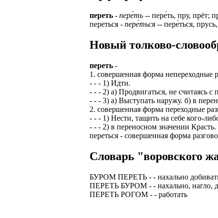
переть
-
пере́ть
-- пере́ть, пру, прёт; 
переться -
пере́ться
-- пере́ться, прусь
Новый толково-словооб
переть
-
1. совершенная форма непереходные р
- - - 1) Идти.
- - - 2) а) Продвигаться, не считаясь
- - - 3) а) Выступать наружу. б) в пе
2. совершенная форма переходные раз
- - - 1) Нести, тащить на себе кого-либ
- - - 2) в переносном значении Красть.
переться - совершенная форма разговор
Словарь "воровского жа
БУРОМ ПЕРЕТЬ - - нахально добивать
ПЕРЕТЬ БУРОМ - - нахально, нагло, д
ПЕРЕТЬ РОГОМ - - pаботать