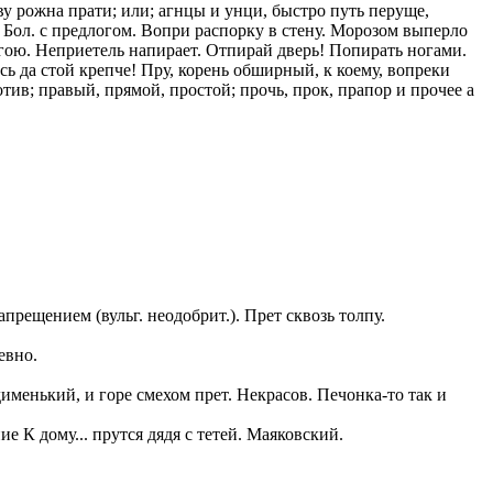
ву рожна прати; или; агнцы и унци, быстро путь перуще,
. Бол. с предлогом. Вопри распорку в стену. Морозом выперло
казываем
огою. Неприетель напирает. Отпирай дверь! Попирать ногами.
ницы, встреча
сь да стой крепче! Пру, корень обширный, к коему, вопреки
то проживание.
отив; правый, прямой, простой; прочь, прок, прапор и прочее а
 пользоваться
 РФ!
мочь в
.
ашем профиле.
 комплектовщик,
итель,
курьер банка,
 запрещением (вульг. неодобрит.). Прет сквозь толпу.
нбанк,
евно.
одименький, и горе смехом прет. Некрасов. Печонка-то так и
ние К дому... прутся дядя с тетей. Маяковский.