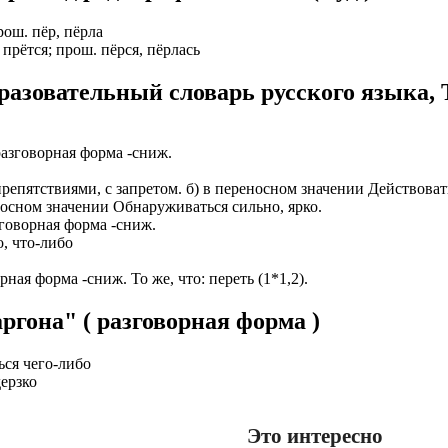
прош. пёр, пёрла
, прётся; прош. пёрся, пёрлась
разовательный словарь русского языка, 
азговорная форма -сниж.
 с препятствиями, с запретом. б) в переносном значении Действов
реносном значении Обнаруживаться сильно, ярко.
говорная форма -сниж.
о, что-либо
ная форма -сниж. То же, что: переть (1*1,2).
ргона" ( разговорная форма )
ся чего-либо
еpзко
Это интересно