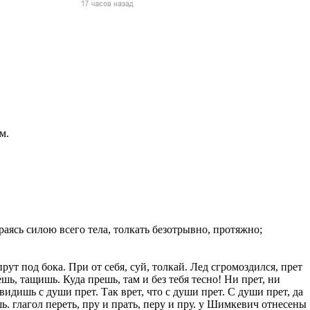
жчин, женщин и
ая команда.
ву. Никто не
говую.
из страны),
м.
ираясь силою всего тела, толкать безотрывно, протяжно;
 указан
ки
прут под бока. При от себя, суй, толкай. Лед сгромоздился, прет
ешь, тащишь. Куда прешь, там и без тебя тесно! Ни прет, ни
видишь с души прет. Так врет, что с души прет. С души прет, да
стройство.
шь. глагол переть, пру и прать, перу и пру. у Шимкевич отнесены