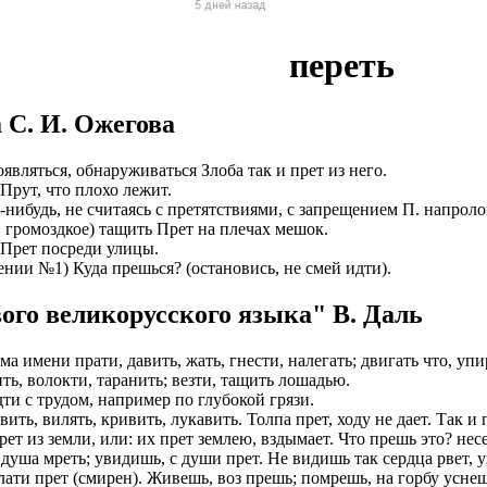
ы в оплате НЕТ!
чество выполнения наших услуг. Ведётся постоянный набор му
латы на карту
нтов и согласования с ними даты встреч. Для этого есть отдельн
переть
планшет для работы
не оплачиваем стоимость оформления и перелёт.
. У вас будет бесплатное обучение.
иальное, зарплата выплачивается официально по законодательст
2/2, 5/2)
 С. И. Ожегова
итывать какие то деньги из вашей зарплаты!
счет компании
оформление со всеми отчислениями в Пенсионный Фонд и нало
очая виза на 6 месяцев (можно продлевать на месте, не выезжая 
являться, обнаруживаться Злоба так и прет из него.
у Вас 24 часа в сутки и в выходные дни
тив.
Прут, что плохо лежит.
на 1 год (можно продлевать, не выезжая из страны);
а-нибудь, не считаясь с претятствиями, с запрещением П. напроло
миссий автопарков
боты и полная оплата мобильной связи.
, громоздкое) тащить Прет на плечах мешок.
тавим возможность оформления Вида на Жительство.
r Прет посреди улицы.
й стабильный доход не зависимо от суммы заказов
 от партнеров компании.
ении №1) Куда прешься? (остановись, не смей идти).
е является обязательным. Наличие заграничного паспорта;
рк: Правый/левый руль, АКПП/МКПП, бензин/ГАЗ
ия на продукты Тинькофф банка.
ого великорусского языка" В. Даль
ины, женщины, а также семейные пары;
с возможностью выкупа от 600р.
ОИТЬСЯ ПРЕДСТАВИТЕЛЕМ
 фабрики, заводы.
ма имени прати, давить, жать, гнести, налегать; двигать что, уп
 в штат.
 это объявление.
ить, волокти, таранить; везти, тащить лошадью.
а 1500-2500 евро в месяц (130 000-230 000 рублей). Заработок
дти с трудом, например по глубокой грязи.
вно, работаем без выходных
ит от подобранной вакансии и сложности работы. + переработ
ашение в личный кабинет кандидата.
ить, вилять, кривить, лукавить. Толпа прет, ходу не дает. Так и 
тдельно.
прет из земли, или: их прет землею, вздымает. Что прешь это? нес
т на вакансию ограничено
кую анкету.
 душа мреть; увидишь, с души прет. Не видишь так сердца рвет, у
ляется работодателем. Страховка. Премии. Официальное трудоу
олати прет (смирен). Живешь, воз прешь; помрешь, на горбу усне
а менеджера.
ов. 5-6 дневная рабочая неделя.