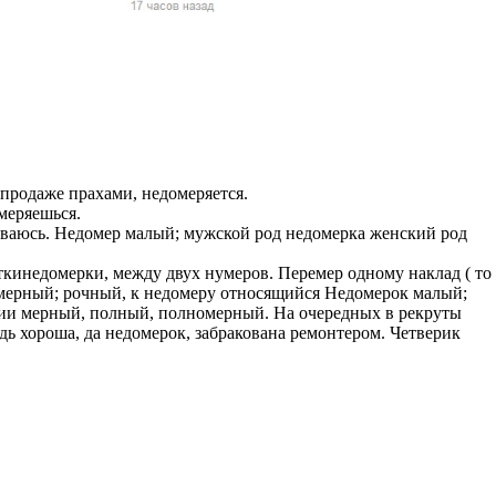
жчин, женщин и
ая команда.
ву. Никто не
говую.
из страны),
 продаже прахами, недомеряется.
омеряешься.
иваюсь. Недомер малый; мужской род недомерка женский род
ткинедомерки, между двух нумеров. Перемер одному наклад ( то
омерный; рочный, к недомеру относящийся Недомерок малый;
ии мерный, полный, полномерный. На очередных в рекруты
ь хороша, да недомерок, забракована ремонтером. Четверик
 указан
ки
стройство.