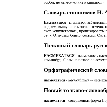
горбок не нагляжуся (не надивлюся).
ЗАДАЧИ РЕГ
ПРОЦЕСС ОФОРМ
Cловарь синонимов Н. А
приглашение от 
Доставлять клие
работодателем п
Насмехаться
- глумиться, забавляться
Подписывать док
Лицензия по тру
над кем; вышучивать кого, высмеивать
картами банка.
счет; кощунствовать, иронизировать; 
ВОЗМОЖНО Д
39, 7. Отпустил бонмо, сострил. См. г
В ходе консульт
установке мобил
Также смотрите 
Толковый словарь русск
Пожалуйста, Н
А также рассмат
упаковщик, сти
НАСМЕХАТЬСЯ
- насмехаюсь, насм
Опыт не нужен, 
чем-нибудь Я вам не позволю насмехат
региональный пр
# работа за гран
курьер докумен
# работа за руб
Орфографический словар
В таких банках,
# трудоустройст
Открытие, Почт
насмехаться
-
насмеха́ться
-- насмеха́т
# трудоустройст
А также в компа
Новый толково-словообр
В направлениях:
насмехаться
- совершенная форма Под