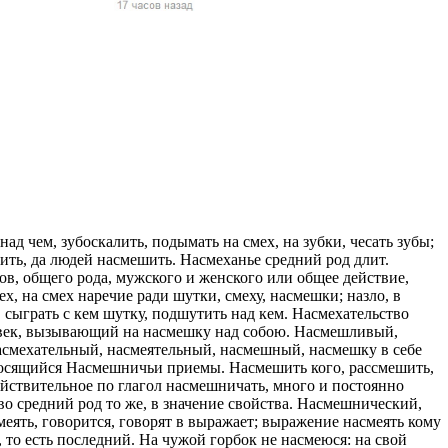
жчин, женщин и
ая команда.
ву. Никто не
говую.
из страны),
 над чем, зубоскалить, подымать на смех, на зубки, чесать зубы;
шить, да людей насмешить. Насмеханье средний род длит.
в, общего рода, мужского и женского или общее действие,
х, на смех наречие ради шутки, смеху, насмешки; назло, в
, сыграть с кем шутку, подшутить над кем. Насмехательство
век, вызывающий на насмешку над собою. Насмешливый,
Насмехательный, насмеятельный, насмешный, насмешку в себе
 указан
носящийся Насмешничьи приемы. Насмешить кого, рассмешить,
ки
действительное по глагол насмешничать, много и постоянно
о средний род то же, в значение свойства. Насмешнический,
меять, говорится, говорят в выражает; выражение насмеять кому
стройство.
 то есть последний. На чужой горбок не насмеюся: на свой