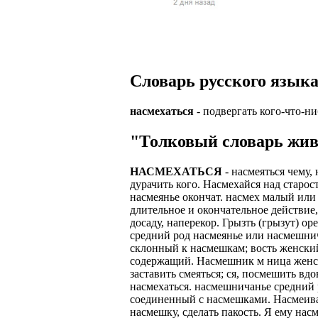
Верхней границ
надежность и ка
Ежедневные вып
семейных пар.
БЕЗ поиска клие
Предоставляем 
ВНИМАНИЕ: Мы 
Можно БЕЗ опыта
Есть выходные
Устройство офиц
Гибкий график: (
Словарь русского языка
имеет права выч
Оплата ГСМ за 
Дистанционное 
Варианты: 1) Раб
насмехаться
- подвергать кого-что-н
Авто находится 
Дружный коллек
2) Рабочая виза 
"Толковый словарь жив
Никаких % и ко
Смартфон для ра
3) Также предос
Гарантированны
Скидки и акции
НАСМЕХАТЬСЯ
- насмеяться чему, 
Знание языка н
дурачить кого. Насмехайся над старос
Большой автопа
Выгодные услов
насмеянье окончат. насмех малый или
Требуются мужч
длительное и окончательное действие,
В наличии авто 
ЧТОБЫ УСТР
досаду, наперекор. Грызть (грызут) о
Варианты работ:
средний род насмеянье или насмешн
Ищем водителей
Откликнитесь на
склонный к насмешкам; вость женский
Средняя зарплат
содержащий. Насмешник м ница женск
Звоните ежедне
средний, завис
Получите пригл
заставить смеяться; ся, посмешить вд
оплачиваются о
насмехаться. насмешничанье средний 
количество мес
Заполните корот
соединенный с насмешками. Насмеивать
Жилье предостав
насмешку, сделать пакость. Я ему нас
Ожидайте звонк
График 10-12 час