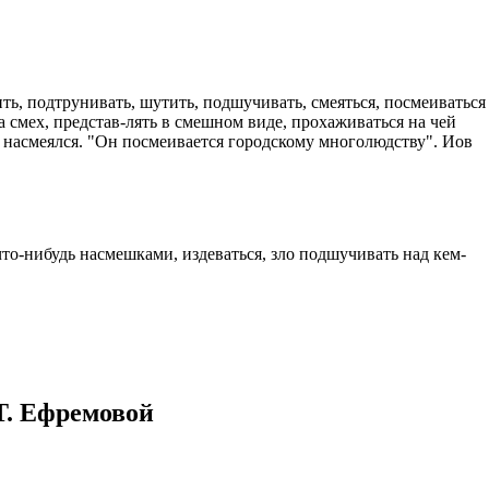
казываем
ницы, встреча
то проживание.
нить, подтрунивать, шутить, подшучивать, смеяться, посмеиваться
 пользоваться
на смех, представ-лять в смешном виде, прохаживаться на чей
за насмеялся. "Он посмеивается городскому многолюдству". Иов
 РФ!
мочь в
.
ашем профиле.
 комплектовщик,
что-нибудь насмешками, издеваться, зло подшучивать над кем-
итель,
курьер банка,
нбанк,
Т. Ефремовой