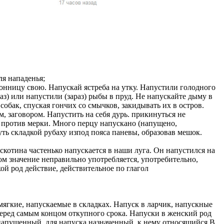
жчин, женщин и
ая команда.
ву. Никто не
говую.
из страны),
для нападенья;
конницу свою. Напускай ястреба на утку. Напустили голодного
аз) или напустили (зараз) рыбы в пруд. Не напускайте дыму в
собак, спуская гончих со смычков, закидывать их в остров.
м, заговором. Напустить на себя дурь. прикинуться не
ь против мерки. Много перцу напускано (напущено,
нуть складкой рубаху изпод пояса паневы, образовав мешок.
 скотина частенько напускается в наши луга. Он напустился на
ом значение неправильно употребляется, употребительно,
й род действие, действительное по глагол
 указан
ки
мягкие, напускаемые в складках. Напуск в ларчик, напускные
перед самым концом откупного срока. Напуски в женский род
стройство.
, напущенный, для напуска назначенный, к нему относящийся В