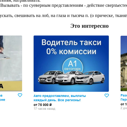
виям; натравливать.
а Вызывать - по суеверным представлениям - действие сверхъесте
кать, свешивать на лоб, на глаза и тысяча п. (о прическе, тканя
Это интересно