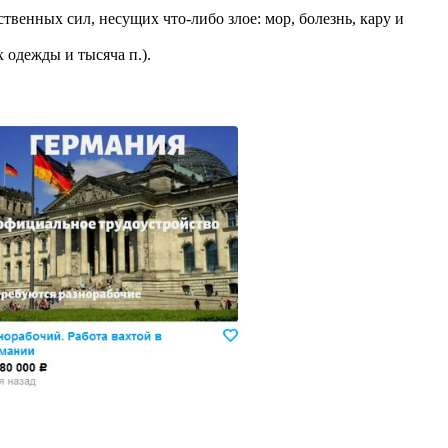
ственных сил, несущих что-либо злое: мор, болезнь, кару и
х одежды и тысяча п.).