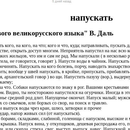
ы в оплате НЕТ!
чество выполнения наших услуг. Ведётся постоянный набор му
латы на карту
нтов и согласования с ними даты встреч. Для этого есть отдельн
напускать
планшет для работы
не оплачиваем стоимость оформления и перелёт.
. У вас будет бесплатное обучение.
иальное, зарплата выплачивается официально по законодательст
2/2, 5/2)
ого великорусского языка" В. Даль
итывать какие то деньги из вашей зарплаты!
счет компании
оформление со всеми отчислениями в Пенсионный Фонд и нало
очая виза на 6 месяцев (можно продлевать на месте, не выезжая 
ь кого, на кого, на что; кого и что, куда; натравливать, пускать 
у Вас 24 часа в сутки и в выходные дни
тив.
стве, открыть доступ многим. Неприятель напустил на нас всю 
на 1 год (можно продлевать, не выезжая из страны);
ких жильцов, что им и сам не рад. Мы напускали ( в несколько р
миссий автопарков
боты и полная оплата мобильной связи.
ила, не говорится, говорят ). Напусти воды в чайник. Напускать 
тавим возможность оформления Вида на Жительство.
ричинять. Напускать на кого болезнь, порчу, наводить знахарство
й стабильный доход не зависимо от суммы заказов
 от партнеров компании.
ть; вообще у швей напускать, в кройке, припускать, прибавлят
е является обязательным. Наличие заграничного паспорта;
я, архангельский говор ) во щи. Напустить пазуху (вор.), выдер
рк: Правый/левый руль, АКПП/МКПП, бензин/ГАЗ
ия на продукты Тинькофф банка.
скаему;
ины, женщины, а также семейные пары;
 на что. Собаки напускаются по знаку в рог. Вашими крестьянами
с возможностью выкупа от 600р.
ОИТЬСЯ ПРЕДСТАВИТЕЛЕМ
ом. Видно, ты неосторожно напустился на огурчики. Иногда в эт
 фабрики, заводы.
ье средний род длит. Напущенье окончат. Напуск малый; мужско
 в штат.
 это объявление.
х со смычков, или борзых со свор, на поиск и травлю.
а 1500-2500 евро в месяц (130 000-230 000 рублей). Заработок
вно, работаем без выходных
 выпуск воды чрез кран, шлюз, затворки и прочее
ит от подобранной вакансии и сложности работы. + переработ
ашение в личный кабинет кандидата.
удар, напор живых сил (от напускаться).
тдельно.
т на вакансию ограничено
борами, складками, слабиной, голенища с напуском, высокие и 
кую анкету.
 крышка. Напуск вина, у откупщиков, дешевая распродажа его, 
ляется работодателем. Страховка. Премии. Официальное трудоу
а менеджера.
ли, или скирда, стреха, свес, выступ, выпуск, навес. Напускной
ов. 5-6 дневная рабочая неделя.