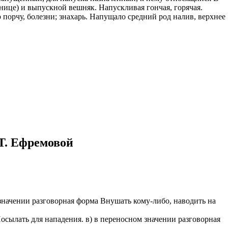
ьнице) и выпускной вешняк. Напускливая гончая, горячая.
казываем
 порчу, болезни; знахарь. Напущало средний род налив, верхнее
ницы, встреча
то проживание.
 пользоваться
 РФ!
мочь в
.
ашем профиле.
 комплектовщик,
итель,
курьер банка,
Т. Ефремовой
нбанк,
м значении разговорная форма Внушать кому-либо, наводить на
а Посылать для нападения. в) в переносном значении разговорная