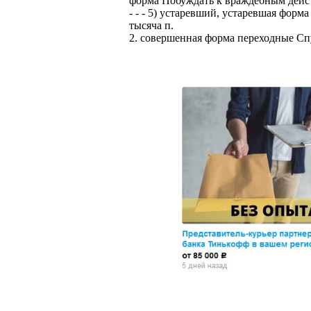
форма Побуждать к враждебным дейст
- - - 5) устаревший, устаревшая форм
тысяча п.
2. совершенная форма переходные Спус