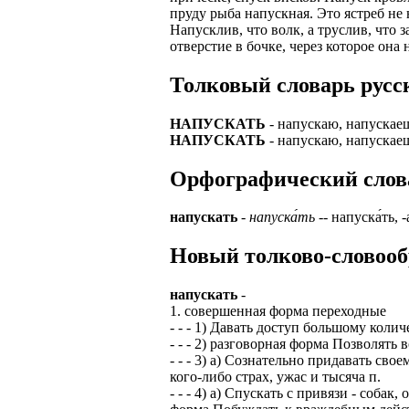
пруду рыба напускная. Это ястреб не
ЗАДАЧИ РЕГ
ПРОЦЕСС ОФОРМ
Напусклив, что волк, а труслив, что
приглашение от 
отверстие в бочке, через которое она
Доставлять клие
работодателем п
Толковый словарь русск
Подписывать док
Лицензия по тру
картами банка.
ВОЗМОЖНО Д
НАПУСКАТЬ
- напускаю, напускаеш
В ходе консульт
НАПУСКАТЬ
- напускаю, напускаеш
установке мобил
Также смотрите 
Орфографический слова
Пожалуйста, Н
А также рассмат
упаковщик, сти
Опыт не нужен, 
напускать
-
напуска́ть
-- напуска́ть, -а
региональный пр
# работа за гран
курьер докумен
Новый толково-словооб
# работа за руб
В таких банках,
# трудоустройст
напускать
-
Открытие, Почт
1. совершенная форма переходные
# трудоустройст
А также в компа
- - - 1) Давать доступ большому количе
- - - 2) разговорная форма Позволять
В направлениях:
- - - 3) а) Сознательно придавать св
кого-либо страх, ужас и тысяча п.
- - - 4) а) Спускать с привязи - соба