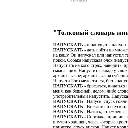
Верхней границ
надежность и ка
Ежедневные вып
семейных пар.
БЕЗ поиска клие
Предоставляем 
ВНИМАНИЕ: Мы 
Можно БЕЗ опыта
Есть выходные
Устройство офиц
Гибкий график: (
"Толковый словарь жив
имеет права выч
Оплата ГСМ за 
Дистанционное 
Варианты: 1) Раб
НАПУСКАТЬ
- и напущать, напустит
Авто находится 
Дружный коллек
НАПУСКАТЬ
- дать войти во множе
2) Рабочая виза 
на кашу. Он напускал или напустил та
Никаких % и ко
Смартфон для ра
покои, Собака напускала блох (напуст
3) Также предос
Напустить на кого страх, наводить, п
Гарантированны
Скидки и акции
смыслящим. Напустить складку, сложи
Знание языка н
архангельское; архангельская губерни
Большой автопа
Выгодные услов
Напусти Бог смелости! ся, быть напу
Требуются мужч
НАПУСКАТЬ
- бросаться, кидаться
В наличии авто 
ЧТОБЫ УСТР
меня, как бешеный, делом, либо слов
Варианты работ:
употребительный напустить. Напускан
Ищем водителей
Откликнитесь на
НАПУСКАТЬ
- Напуск, спуск гончи
Средняя зарплат
Звоните ежедне
НАПУСКАТЬ
- Внезапный спуск или
средний, завис
Получите пригл
НАПУСКАТЬ
- Натиск, стремленье, 
оплачиваются о
количество мес
НАПУСКАТЬ
- Спосадка, пришивка 
Заполните корот
внутри краишки, через которые кроет
Жилье предостав
Ожидайте звонк
прическе, спуск висков. Напуск кров
График 10-12 час