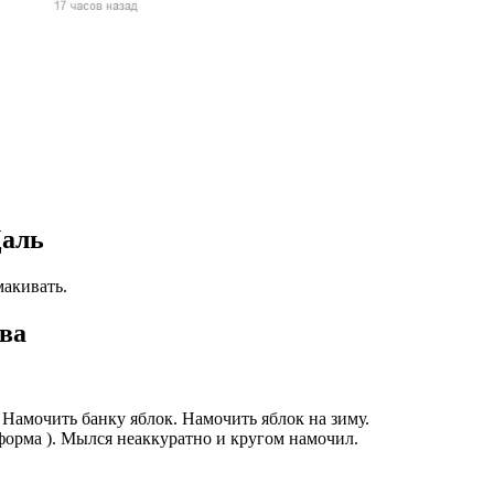
жчин, женщин и
ая команда.
ву. Никто не
говую.
из страны),
Даль
макивать.
ова
 указан
ки
. Намочить банку яблок. Намочить яблок на зиму.
я форма ). Мылся неаккуратно и кругом намочил.
стройство.