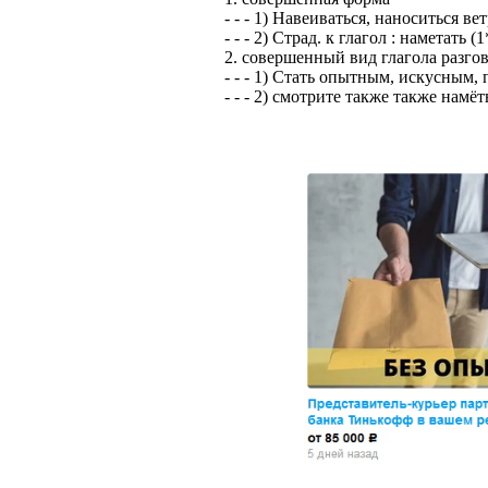
- - - 1) Навеиваться, наноситься ве
ЗАДАЧИ РЕГ
ПРОЦЕСС ОФОРМ
- - - 2) Страд. к глагол : наметать (1
приглашение от 
2. совершенный вид глагола разго
Доставлять клие
работодателем п
- - - 1) Стать опытным, искусным,
- - - 2) смотрите также также намёт
Подписывать док
Лицензия по тру
картами банка.
ВОЗМОЖНО Д
В ходе консульт
установке мобил
Также смотрите 
Пожалуйста, Н
А также рассмат
упаковщик, сти
Опыт не нужен, 
региональный пр
# работа за гран
курьер докумен
# работа за руб
В таких банках,
# трудоустройст
Открытие, Почт
# трудоустройст
А также в компа
В направлениях: