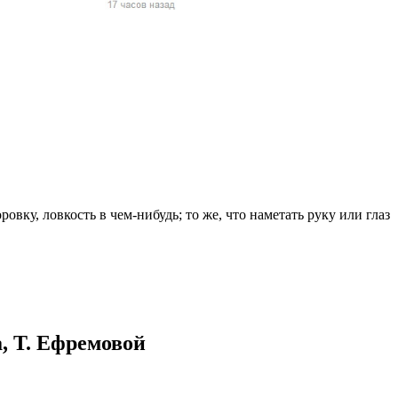
жчин, женщин и
ая команда.
ву. Никто не
говую.
из страны),
овку, ловкость в чем-нибудь; то же, что наметать руку или глаз
 указан
ки
, Т. Ефремовой
стройство.