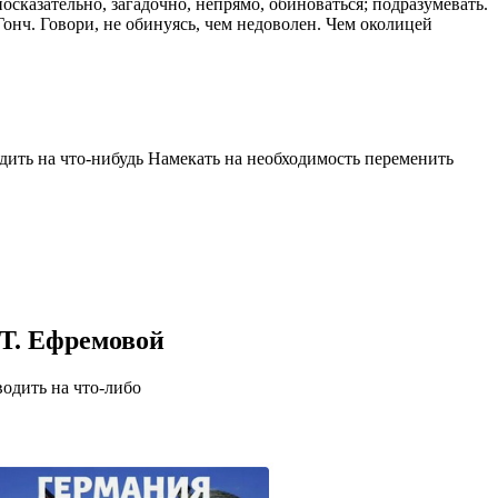
носказательно, загадочно, непрямо, обиноваться; подразумевать.
Гонч. Говори, не обинуясь, чем недоволен. Чем околицей
казываем
ницы, встреча
то проживание.
 пользоваться
 РФ!
водить на что-нибудь Намекать на необходимость переменить
мочь в
.
ашем профиле.
 комплектовщик,
итель,
курьер банка,
 Т. Ефремовой
нбанк,
одить на что-либо