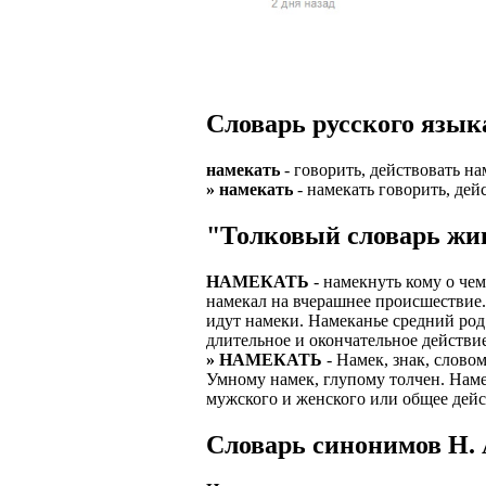
Верхней границ
надежность и ка
Ежедневные вып
семейных пар.
БЕЗ поиска клие
Предоставляем 
ВНИМАНИЕ: Мы 
Можно БЕЗ опыта
Есть выходные
Устройство офиц
Гибкий график: (
Словарь русского язык
имеет права выч
Оплата ГСМ за 
Дистанционное 
Варианты: 1) Раб
намекать
- говорить, действовать на
Авто находится 
Дружный коллек
» намекать
- намекать говорить, дей
2) Рабочая виза 
Никаких % и ко
Смартфон для ра
"Толковый словарь жив
3) Также предос
Гарантированны
Скидки и акции
Знание языка н
НАМЕКАТЬ
- намекнуть кому о чем
Большой автопа
Выгодные услов
намекал на вчерашнее происшествие. 
Требуются мужч
идут намеки. Намеканье средний род
В наличии авто 
ЧТОБЫ УСТР
длительное и окончательное действие
Варианты работ:
» НАМЕКАТЬ
- Намек, знак, слово
Ищем водителей
Откликнитесь на
Умному намек, глупому толчен. Наме
Средняя зарплат
мужского и женского или общее дейст
Звоните ежедне
средний, завис
Получите пригл
оплачиваются о
Cловарь синонимов Н. 
количество мес
Заполните корот
Жилье предостав
Ожидайте звонк
График 10-12 час