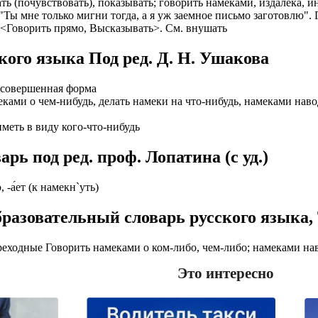
ать (почувствовать), показывать; говорить намеками, издалека, и
Ты мне только мигни тогда, а я уж заемное письмо заготовлю". 
ИОНАЛЬНОГО ПРЕДСТАВИТЕЛЯ
ЛЕНИЯ: подробная консультация, оформление контракта> за
. <Говорить прямо, Высказывать>. См. внушать
работодателя > оформление визы > отправка > прохождение гра
нтам банковские продукты, в том числе карты.
одобранной заранее вакансии > прибытие на предприятие и мес
кого языка Под ред. Д. Н. Ушакова
ументы при передаче и консультировать клиентов, как выгодно
доустройству за рубежом № 20118251359
 совершенная форма
ИСТАНЦИОННОЕ ОФОРМЛЕНИЕ ИЗ ЛЮБОГО РЕГИОНА
меками о чем-нибудь, делать намеки на что-нибудь, намеками на
ации представители могут подключать доп. услуги (например по
ьного банка на телефон), за что получают дополнительную плату
дополнительные предложения по отправке в другие страны в н
иметь в виду кого-что-нибудь
Е ЗВОНИТЕ! Пишите.
риваются соискатели с опытом работы: рабочий, разнорабочий,
ь под ред. проф. Лопатина (c уд.)
керовщик.
но приветствуется на следующих позициях: менеджер, представ
едставитель, продавец-консультант, курьер, банковский курьер, 
ицей
ю, -а́ет (к намекн`уть)
тов, менеджер по продажам.
ежом
разовательный словарь русского языка,
 как Сбербанк, Газпром, Альфа-Банк, Промсвязьбанк, Райффайзе
во за границей
а Банк.
еходные Говорить намеками о ком-либо, чем-либо; намеками нав
во за рубежом
ниях: Евросеть, Мегафон, Связной, СДЭК, ПЭК и т.д.
Это интересно
 без опыта, студенты, банки, консультирование, продажи.