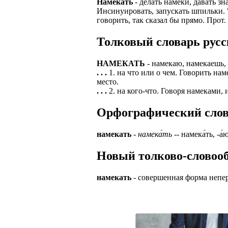
Намекать
- делать намеки, давать зн
Инсинуировать, запускать шпильки. "
ЗАДАЧИ РЕГ
ПРОЦЕСС ОФОРМ
говорить, так сказал бы прямо. Прот
приглашение от 
Доставлять клие
работодателем п
Толковый словарь русс
Подписывать док
Лицензия по тру
картами банка.
НАМЕКАТЬ
- намекаю, намекаешь,
ВОЗМОЖНО Д
. . .
1. на что или о чем. Говорить на
В ходе консульт
место.
установке мобил
Также смотрите 
. . .
2. на кого-что. Говоря намеками, 
Пожалуйста, Н
А также рассмат
Орфографический словар
упаковщик, сти
Опыт не нужен, 
региональный пр
# работа за гран
намекать
-
намека́ть
-- намека́ть, -а́
курьер докумен
# работа за руб
Новый толково-словооб
В таких банках,
# трудоустройст
Открытие, Почт
намекать
- совершенная форма непер
# трудоустройст
А также в компа
В направлениях: