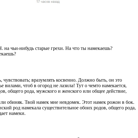
жчин, женщин и
ая команда.
ву. Никто не
говую.
из страны),
Н. на чьи-нибудь старые грехи. На что ты намекаешь?
мекаешь?
ь, чувствовать; вразумлять косвенно. Должно быть, он это
 вилами, чтоб в огород не лазила! Тут о чемто намекается,
ов, общего рода, мужского и женского или общее действие,
или обиняк. Твой намек мне невдомек. Этот намек рожон в бок.
ский род намекала существительное обоих родов, общего рода,
 указан
дает намеки.
ки
стройство.