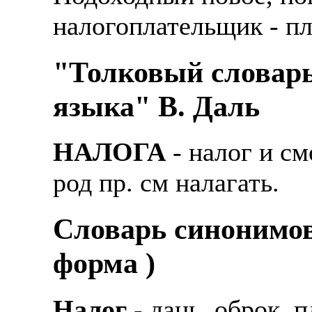
налогоплательщик - п
"Толковый словарь
языка" В. Даль
НАЛОГА
- налог и с
род пр. см налагать.
Cловарь синонимов
форма )
Налог
- дань, оброк, 