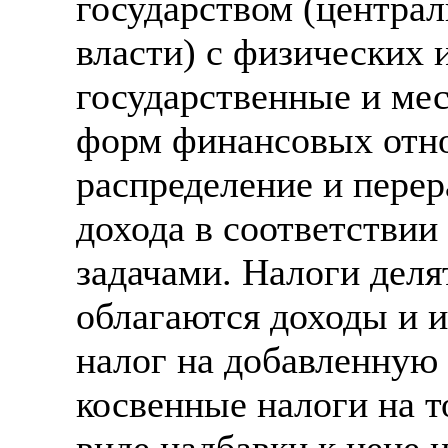
государством (центра
Также смотрите допол
В таких банках, как С
власти) с физических 
отправке в другие стр
Промсвязьбанк, Райфф
государственные и ме
А также рассматривают
А также в компаниях: 
форм финансовых отн
рабочий, разнорабочий
СДЭК, ПЭК и т.д.
стикеровщик.
распределение и пере
В направлениях: без оп
# работа за границей
консультирование, про
дохода в соответстви
# работа за рубежом
задачами. Налоги деля
# трудоустройство за 
облагаются доходы и 
# трудоустройство за 
налог на добавленную с
косвенные налоги на т
виде надбавки к цене и