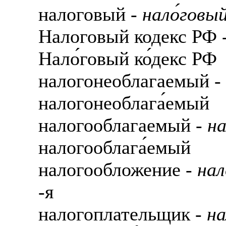
налоговый -
нало́говы
Налоговый кодекс РФ 
Нало́говый ко́декс РФ
налогонеоблагаемый -
налогонеоблага́емый
налогооблагаемый -
на
налогооблага́емый
налогообложение -
нал
-я
налогоплательщик -
на