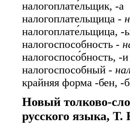
налогоплате́льщик, -а
налогоплательщица -
н
налогоплате́льщица, -ы
налогоспособность -
н
налогоспосо́бность, -и
налогоспособный -
на
крайняя форма -бен, -
Новый толково-сло
русского языка, Т.