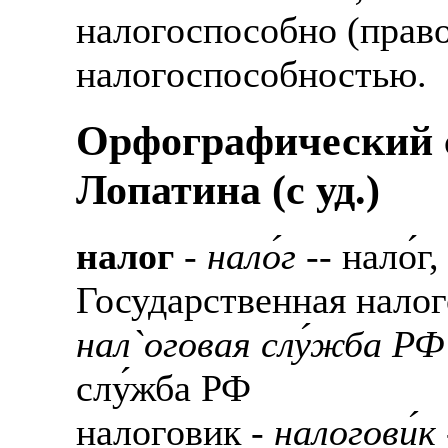
налогоспособно (прав
налогоспособностью.
Орфографический с
Лопатина (c уд.)
налог
-
нало́г
-- нало́г,
Государственная налог
нал`оговая слу́жба РФ
слу́жба РФ
налоговик -
налогови́к