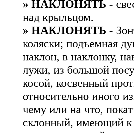
» НАКЛОНЯТЬ
- све
Также смотрите допол
В таких банках, как С
над крыльцом.
отправке в другие стр
Промсвязьбанк, Райфф
» НАКЛОНЯТЬ
- Зон
А также рассматривают
А также в компаниях: 
рабочий, разнорабочий
СДЭК, ПЭК и т.д.
коляски; подъемная ду
стикеровщик.
наклон, в наклонку, на
В направлениях: без оп
# работа за границей
консультирование, про
лужи, из большой пос
# работа за рубежом
косой, косвенный прот
# трудоустройство за 
относительно иного из
# трудоустройство за 
чему или на что, покат
склонный, имеющий к 