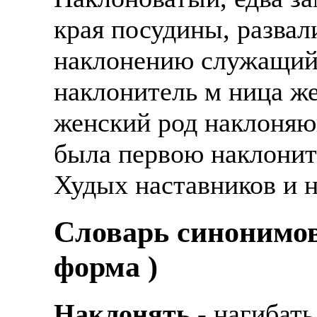
края посудины, развал
наклонению служащий,
наклонитель м ница ж
женский род наклоняющ
была первою наклонит
Худых наставников и 
Cловарь синонимов
форма )
Наклонять
- нагибать