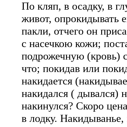
По кляп, в осадку, в г
Жилье предоставляется
Подписывать документ
живот, опрокидывать е
Премии. Официальное 
клиентов, как выгодно
часов. 5-6 дневная раб
пакли, отчего он приса
В ходе консультации п
ПРОЦЕСС ОФОРМЛЕНИЯ
с насечкою кожи; пост
доп. услуги (например
оформление контракта
банка на телефон), за
подрожечную (кровь) с
работодателя > оформл
плату.
что; покидав или поки
прохождение границы, 
Пожалуйста, НЕ ЗВО
подобранной заранее в
накидается (накидывае
предприятие и место п
Опыт не нужен, но пр
накидался ( дывался) н
позициях: менеджер, п
Лицензия по трудоуст
накинулся? Скоро цена
представитель, продав
ВОЗМОЖНО ДИСТ
курьер, курьер банка,
в лодку. Накидыванье,
ИЗ ЛЮБОГО РЕГИО
продажам.