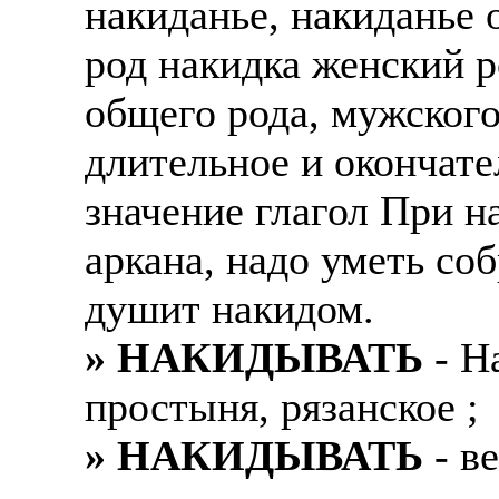
накиданье, накиданье 
Также смотрите допол
В таких банках, как С
род накидка женский р
отправке в другие стр
Промсвязьбанк, Райфф
общего рода, мужского
А также рассматривают
А также в компаниях: 
рабочий, разнорабочий
СДЭК, ПЭК и т.д.
длительное и окончате
стикеровщик.
значение глагол При н
В направлениях: без оп
# работа за границей
консультирование, про
аркана, надо уметь соб
# работа за рубежом
душит накидом.
# трудоустройство за 
» НАКИДЫВАТЬ
- На
# трудоустройство за 
простыня, рязанское ;
» НАКИДЫВАТЬ
- в